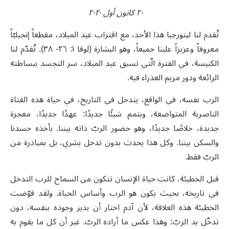
٢٠ كانون أول ٢٠٢٠
تُقدم لنا ليتورجيا هذا الأحد، مع اقتراب عيد الميلاد، مقطعاً إنجيليّاً
معروفاً وعزيزاً علينا جميعاً، وهو البشارة (لوقا ١: ٢٦- ٣٨). تُقدّم لنا
الكنيسة، في الفترة الّتي تسبق عيد الميلاد، سر التجسد ببساطته
الرائعة ودور مريم العذراء فيه.
الرب نفسه، في الواقع، يتدخل في التاريخ، في حياة هذه الفتاة
الناصرية المتواضعة، ويتمم شيئًا جديدًا: عهدًا جديدًا، معجزة
جديدة، خلاصًا جديدًا، وهو حضور الربّ ذاته بيننا. بأخذه جسدنا
والسكن بيننا. وكل هذا يحدث بدون تدخل بشري، بل بمبادرة من
الربّ فقط.
قبل الخطيئة، كانت حياة الإنسان تتكون من السماح للرب التدخل
في تاريخه، بحيث يكون هو الرب وأساس الحياة. ولقد قوّضت
الخطيئة هذه العلاقة، لأن آدم اختار أن يدير وجوده بنفسه، دون
تدخّل يد الربّ: وهذا عكس ما أراده الربّ. غير أن كل ما يقوم به