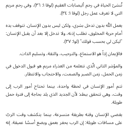
تُنشئ الحياة في رحم أليصابات العقيم (لوقا ١: ٣٦)، وفي رحم مريم
التي لا تعرف عمل رجل (لوقا ١: ٣٤).
يعمل الله بدون تدخل بشري، ولكن ليس بدون الإنسان. تتوقف يده
أمام حرية المخلوق، تطلب إذنه، ولا تدخل إلا بعد أن يقبل الإنسان:
"ليكن لي بحسب قولك" (لو١: ٣٧).
فالإيمان إذاً هو الاستماع، والترحيب، والثقة، وتسليم الذات.
والمؤشر الثاني الّذي نتعلمه من العذراء مريم هو قبول الدخول في
زمن الحمل، زمن الصبر والصمت، والاحتجاب والانتظار.
تتم أمور الإنسان في لحظة واحدة، بينما تحتاج أمور الرب إلى
وقت، وهي تتحقق ببطء: لأن الجديد الذي يلد بحاجة إلى فترة حمل
طويلة.
يقضي الإنسان وقته بطريقة متسرعة، بينما يتكشف وقت الربّ
على مسافات طويلة: إن الرب يحفر بعمق ويضع أسسًا عميقة. إنه