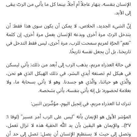
الإنسان بنفسه، ينهار عاجلاً أم آجلاً. بينما كل ما يأتي من الربّ يبقى
إلى الأبد.
إنّ الشيء الجديد، الخلاص، لا يمكن أن يكون سوى هذا فقط: أن
يتدخل الربّ مرة أخرى ويدعه الإنسان يعمل مرة أخرى. إن كلمة
"نعم" الحرّة لمريم سمحت للرب، مرة أخرى، ليس فقط التدخل في
تاريخنا، بل أن يجعل نفسه تاريخًا.
في حالة العذراء مريم، يذهب الرب إلى أبعد من ذلك: يأتي ليسكن
في هيكل لم تصنعه أيدي البشر، في ذلك الهيكل الذي هو نحن،
والّذي هو حياتنا، والّذي هو جسدنا. وهو لا يأتي بسحابة ما، ولا
بعلامة لحضوره: بل إنه يأتي بنفسه، يأتي بشخصه.
تترك لنا العذراء مريم، في إنجيل اليوم، مؤشّرين اثنين:
المؤشر الأول هو الإيمان بأنه "ليس على الرب أمر عسير" (لوقا ١:
٣٧).. والإيمان هو اليقين بأن يد الله الخفية هذه لا تزال تعمل،
وتصل إلى حيث لا يستطيع الإنسان أن يصل: تصل إلى حد أن