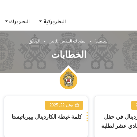
البطريركية
البطريرك
الرئيسية
بطريرك القدس للاتين
الوثائق
الخطابات
يوليو 22, 2025
ردينال في حفل
كلمة غبطة الكاردينال بييرباتيستا
حادي عشر لطلبة
ة في مادبا