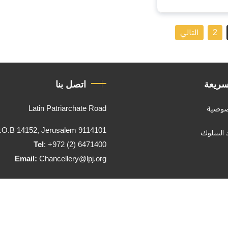
2
التالي
سريعة
اتصل بنا
Latin Patriarchate Road
صوصية
.O.B 14152, Jerusalem 9114101
د السلوك
Tel
: +972 (2) 6471400
Email:
Chancellery@lpj.org