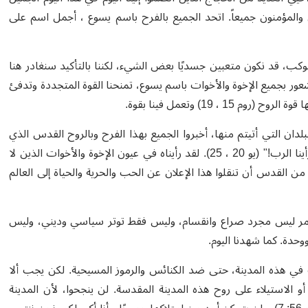
والمؤمنون جميعاً. اتحد الجميع بالفرح باسم يسوع ، أجمل اسم على
موكب، قد نكون متعبين جسديًا بعض الشيء، لكننا بالتأكيد سنغادر هنا
عور بجميع الإخوة والأخوات باسم يسوع، تمنحنا القوة المتجددة وتدفئ
، 19) وتعمل فينا بقوة.
دان التي أتيتم منها، أخبروا الجميع بهذا الفرح وبالروح القدس الذي
جمعنا ونلناه جميعنا هنا اليوم. وأنتم تقولون مثل نساء الإنجيل: "لقد رأينا الرب!" (يو 20 ، 25). لقد رأيناه في عيون الإخوة والأخوات الذين لا
 القدس أن تنقلوا هذا الإعلان عن الحب والحرية والحياة إلى العالم
أمر ليس مجرد صراع وانقسام، وليس فقط توتر سياسي وديني، وليس
وحدة. كما شهدنا اليوم.
 في هذه المدينة، حتى ضد الكنائس والرموز المسيحية. لكن يجب ألا
و الاستيلاء على روح هذه المدينة المقدسة. لن ينجحوا، لأن المدينة