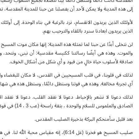
إلى هذه المدينة ولا يمكن لأحد أن يفصلنا عن حبنا للمدينة المقدسة، تمامً
لأولئك الذين يريدون الانقسام، نرد بالرغبة في بناء الوحدة. إلى أولئك
الذين يريدون ابعادنا سنرد باللقاء والترحيب بهم.
لن نتخلى أبدًا عن حبنا لما تمثله هذه المدينة: إنها مكان موت المسيح
صادقة لأسلوب حياة خالٍ من قيود و أي شكل من أشكال الخوف.
لذلك في قلوبنا، في قلب المسيحيين في القدس، لا مكان للبغضاء والحق
أي تجربة مخالفة. وهذه هي قوتنا وستظل دائمًا، وستظل هذه هي شهادتنا
لذلك دعونا لا نشعر بالإحباط. دعونا لا نفقد القلب. دعونا لا نفقد ا
الصادق والملموس للسلام والوحدة ، بثقة راسخة (عب 3 ، 14) في قوة محبة المسيح!
بعد قليل سأمنحكم البركة بذخيرة الصليب المقدس.
صليب المسيح هو فخرنا (غل 6:14)، إنه مقياس