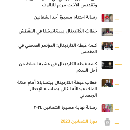
وتقديس الأخت مريم للثالوث
رسالة اختتام مسيرة أحد الشعانين
خِطَابُ الكَارْدِينَالِ بِييرْبَاتِيسْتَا فِي المَغّطَسْ
كلمة غبطة الكاردينال: المؤتمر الصحفي في
المغطس
كلمة غبطة الكاردينال في عشية الصلاة من
أجل السلام
خطاب غبطة الكاردينال بيتسابالا أمام جلالة
الملك عبدالله الثاني بمناسبة الإفطار
الرمضاني
رسالة نهاية مسيرة الشعانين ٢٠٢٤
دورة الشعانين 2023