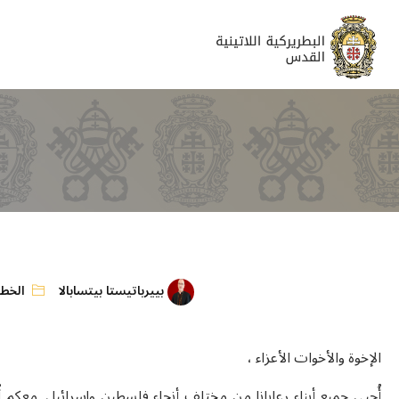
بييرباتيستا بيتسابالا
الخطا
الإخوة والأخوات الأعزاء ،
أُحيي جميع أبناء رعايانا من مختلف أنحاء فلسطين وإسرائيل. معكم أُح