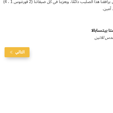
وتضحياتنا، ورغبتنا في عيش وتحقيق حب المسيح مرة أخرى. عسى أن يرافقنا هذا الصليب دائمًا، ويعزينا في كل ضيقاتنا (2 قورنتوس 1 ، 4)
 آمين.
ا بيتسابالا
دس للاتين
التالي