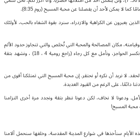
المقدسة كانت دائمًا وستظل دائمًا بيتًا للصلاة لجميع الشعوب (إشعياء 56: 7)، ولن يتمكن أحد من امتلاكها حصريًا. وأنا أكرر لكم، نحن ننتمي
ا كما لا يمكن لأحد أن يفصلنا عن محبة المسيح (روم 8:35).
 الذين يعبرون عن الكراهية والازدراء، سنرد بقوة الشفاء بالحب، لأولئك
 وقيامته، مكان المصالحة والمحبة التي تُخلص والتي تتجاوز حدود الألم
والموت. وهذه هي أيضًا رسالتنا ككنيسة مقدسية: أن نبني، ونتحد، ونكسر الحواجز، ونأمل مع كل رجاء (راجع رومية 4 ، 18) ، ونشهد بثقة
د. لا نريد أن نكره أو نحتقر. إن محبة المسيح التي تمتلكنا أقوى من
 دائمًا، على الرغم من القيود العديدة.
لأمل. ودعونا لا نخاف، لكن دعونا ننظر بثقة ونجدد مرة أخرى التزامنا
 محبة الله لنا. في هذه الأيام سنأخذها في شوارع المدينة المقدسة، وخلفها سنحمل آلامنا