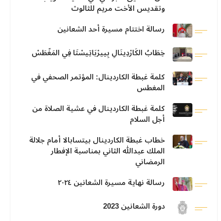
وتقديس الأخت مريم للثالوث
رسالة اختتام مسيرة أحد الشعانين
خِطَابُ الكَارْدِينَالِ بِييرْبَاتِيسْتَا فِي المَغّطَسْ
كلمة غبطة الكاردينال: المؤتمر الصحفي في
المغطس
كلمة غبطة الكاردينال في عشية الصلاة من
أجل السلام
خطاب غبطة الكاردينال بيتسابالا أمام جلالة
الملك عبدالله الثاني بمناسبة الإفطار
الرمضاني
رسالة نهاية مسيرة الشعانين ٢٠٢٤
دورة الشعانين 2023