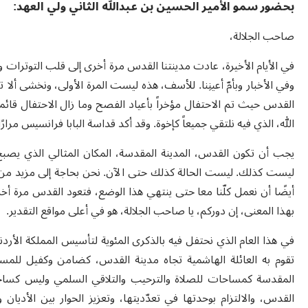
بحضور سمو الأمير الحسين بن عبدالله الثاني ولي العهد:
صاحب الجلالة،
في الأيام الأخيرة، عادت مدينتنا القدس مرة أخرى إلى قلب التوترات وا
وفي الأخبار وبأمّ أعينِنا. للأسف، هذه ليست المرة الأولى، ونخشى أل
القدس حيث تم الاحتفال مؤخراً بأعياد الفصح وما زال الاحتفال قائما،
الله، الذي فيه نلتقي جميعاً كإخوة. وقد أكد قداسة البابا فرانسيس مرا
يجب أن تكون القدس، المدينة المقدسة، المكان المثالي الذي يصبح في
ليست كذلك. ليست الحالة كذلك حتى الآن. نحن بحاجة إلى مزيد من ا
أيضًا أن نعمل كلّنا معا حتى ينتهي هذا الوضع، فتعود القدس مرة أخر
بهذا المعنى، إن دوركم، يا صاحب الجلالة، هو في أعلى مواقع التقدير.
في هذا العام الذي نحتفل فيه بالذكرى المئوية لتأسيس المملكة الأردني
تقوم به العائلة الهاشمية تجاه مدينة القدس، كضامن وكفيل للمساو
المقدسة كمساحات للصلاة والترحيب والتلاقي السلمي وليس كساحة م
القدس، والالتزام بوحدتها في تعدّديتها، وتعزيز الحوار بين الأديان 