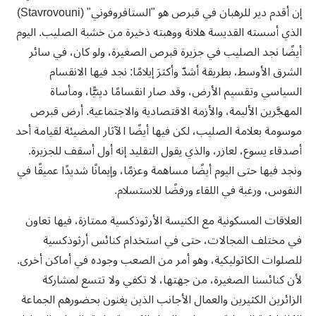
إن أقدم دير للرهبان في قبرص هو "الستافروفوني" (Stavrovouni)
الذي أسسته القديسة هلانة ووهبته ذخيرة من خشبة الصليب. اليوم
أيضًا نجد الصليب في جزيرة قبرص الصغيرة، ولو كان، في سائر
الشرق الأوسط، بطريقة أشدّ وأكثرَ إيلامًا: نجد فيها الانقسام
السياسي وتقسيم الأرض، وقد صار انقسامًا دينيًّا، ومأساة
المهجَّرين الأليمة، والأزمة الاقتصادية والاجتماعية. أرض قبرص
موسومة بعلامة الصليب، لكن فيها أيضًا الآثار المضيئة لقيامة أحد
أصدقاء يسوع، لعازر، والذي يقول التقليد إنه أول أسقف للجزيرة.
ونجد فيها حتى اليوم أيضًا مساهمة وعزمًا، وإيمانًا شديدًا عميقًا في
النفوس، ورغبة في اللقاء ورفضًا للاستسلام.
العلاقات المسكونية مع الكنيسة الأرثوذكسية ممتازة، فيها تعاون
في مختلف المجالات، حتى في استخدام كنائس أرثوذكسية
للصلوات الكاثوليكية، وهو أمر من الصعب وجوده في أماكن أخرى.
لأن كنائسنا الصغيرة، من جهتها، لا تكفي ولا تتسع لمشاركة
الزائرين الكثيرين والعمال الأجانب الذين يغنون بحضورهم الجماعة