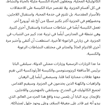
الكاثوليكية المحلية، ويجعلون الحياة الكنسية مليئة بالحياة والنشاط،
في كل أقسام الجزيرة. ولا تقتصر حياة الكنيسة على الاحتفالات
بالأسرار المقدسة، بل تلتزم في خدمة المحبة، واستقبال اللاجئين،
وحضورُهم في الجزيرة أكثر بكثير نسبيًّا من أيِّ بلد أوروبيٍّ آخر.
تعمل الكنيسة أيضًا في نشاطات مساندة واستقبال أخرى كثيرة.
وهي نشطة في المدارس أيضًا في تربية عدد كبير من الشباب في
الجزيرة. في زيارتي الراعوية الأخيرة، استطعت أن ألتقي وأختبر مرة
أخرى الالتزام الجادّ والمثابر في مختلف النشاطات الرعوية
والكنسية.
ما عدا الزيارات الرسمية وزيارات ممثلي الدولة، سيلتقي البابا
برئيس الأساقفة كريزوستومس والكنيسة الأرثوذكسية التي نقيم
معها علاقات ممتازة كما قلنا. وسيصغي أيضًا إلى الرهبان
والراهبات والكهنة الذين يخدمون في الجزيرة. وسيقيم القداس
لجميع الكاثوليك في المدرج، وسيلتقي بالمهجرين واللاجئين.
بالإيجاز، يريد البابا أن يلمس بيده واقعَ هذا الجزء من العالم، الذي
يبدو أنه غير قادر على معرفة السلام، وعلى وجود حلول لمشاكله.