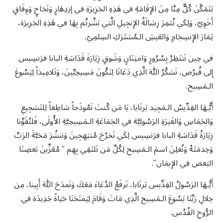
يَتَمَكَّنَ كُلٌّ مِنَّا مِنَ الإِقَامَةِ في هَذِهِ الجَزِيرَةِ في إزدِهَارٍ وَنَجَاحٍ وَوِفَاقٍ
أَخَوِيّ، وَلِكَي تُثمِرَ رِسَالَةُ الإِنجِيلِ الَّتي بَشَّرتُم بِهَا في هَذِهِ الجَزِيرَة،
ثِمَارَ الإِنسِجَامِ وَالعَيشِ الـمُشتَرَكِ السِلمِيّ.
في حِين نَنتَظِرُ بِسُرُورٍ وَامتِنَانٍ وَشَوقٍ زِيَارَةَ قَدَاسَةِ البابا فرَنسِيس
إِلى قُبرُص، نَشكُرُ اللهَ الَّذِي دَعَانَا لِنَكُونَ مَسِيحِيِّينَ، وَتَلامِيذاً لِيَسُوعَ
الـمَسِيح.
أَيُّـهَا القِدِّيسُ الـمَجِيد بَرنَابا، يَا مَن كُنتَ نَمُوذَجاً سَاطِعاً لِلتَشجِيعِ
وَالحَمَاسِ وَالغَيرَةِ الرَسُولِيَّة في الجَمَاعَةِ الـمَسِيحِيَّةِ الأُولَى، فَلتُقَوِّنا
زِيَارَةُ قَدَاسَةِ البابا فرَنسِيس لِكَي نَخرُجَ مُتبَهِجِينَ وَننشُرَ مَحَبَّةَ الرَبِّ
وَخِدمَتَهُ وَنُعلِنَ اسمَ الـمَسِيحِ لِكُلِّ مَن نَلتَقِي بِهِم " مُعَزِّينَ بَعضِنَا
البَعض في الإِيمَان".
أَيُّـهَا الرَسُولُ القِدِّيس بَرنَابا، نَرفَعُ الدُعَاءَ مَعَكَ وَنَمدَحَ اللهَ أَبِينا، مِن
خِلالِ رَبِّنَا يَسُوعَ الـمَسِيح الَّذِي مَاتَ وَقَامَ لِيَمنَحَنَا حَيَاةً جَدِيدَة في
الرُّوحِ القُدُس.