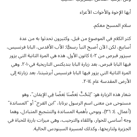
أيها الإخوة والأخوات الأعزاء
سلام المسيح معكم.
كثر الكلام في الموضوع من قبل، وكثيرون تحدثوا به من عدة
أسابيع، لكن الآن أصبح النبأ رسميًّا: الأب الأقدس، البابا فرنسيس،
سيزور قبرص من ٢-٤ كانون الأول. هذه هي المرة الثانية التي يزور
فيها البابا قبرص، بعد زيارة البابا بنديكتس التاريخية في٢٠١٠. وهي
المرة الثانية التي يزور فيها البابا فرنسيس أبرشيتنا، بعد زيارته إلى
الأرض المقدسة عام ٢٠١٤.
شعار هذه الزيارة هو: "لِنَحُثَّ بَعضُنَا بَعضًا فِي الإيمَان"، وهو
مستوحى من معنى اسم الرسول برنابا، "ابن الفرج" أو "المساندة"
(أعمال. ٤: ٣٦)، ويوحي بأهمية المساندة والتشجيع المتبادل، وهما
وجه أساسي للحوار، واللقاء والترحيب، وهي ميزات بارزة للحياة في
الجزيرة ولتاريخها، وكذلك لمسيرة السينودس الحالية.