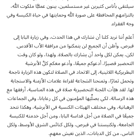
سيلتقي بأناس كثيرين غير مستسلمين، يبنون عمليًّا ملكوت الله،
بالتزامهم المحافظة على صورة الله وحمايتها في حياة الكنيسة وفي
وجه الفقراء.
أعلم أننا نريد كلنا أن نشارك في هذا الحدث، وفي زيارة البابا إلى
قبرص. وأظن أن الجميع لن يتمكنوا من مرافقة الأب الأقدس.
لكن، يمكن لكل واحد أن يشارك بالصلاة. ولهذا، ولو كان وقت
التحضير قصيرًا، أدعوكم جميعًا، وأدعو معكم كلَّ الأبرشية
البطريركية اللاتينية، إلى الاتحاد في الصلاة لتكون هذه الزيارة ناجحة
وتحمل ثمارًا، وتمنحنا الشجاعة لقراءة علامات الأزمنة والاستجابة
لها. لقد هيّأت اللجنة التحضيرية صلاة في هذه المناسبة، أرفقها مع
هذه الرسالة، لكي يصلِّيَها المؤمنون في كل رعايانا، وفي الجماعات
الرهبانية، وفي مختلف الهيئات الكنسية في الأبرشية، وهكذا نتحد
جميعًا في الصلاة من أجل قداسة البابا، ومن أجل خدمته للكنيسة
الجامعة، ولكنيستنا في قبرص، ولكل كنائس الشرق الأوسط، ولكل
الناس، من كل الديانات، الذين نعيش معهم.