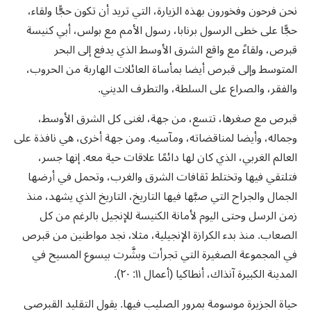
نحن فرحون وفخورون بهذه الزيارة، التي تريد أن تكون حجًّا ولقاء،
حجًّا على خطى الرسول برنابا، رسول الأمم مع بولس، أبي كنيسة
قبرص، ولقاءً مع واقع الشرق الأوسط الذي يدفع إلى البحر
المتوسط وإلى قبرص أيضا بمأساة العائلات الهاربة من الحروب،
والفقر، والصراع على السلطة، والتطرف الديني.
قبرص مع صغرها، تتسع، من جهة، لغنى كل الشرق الأوسط،
وجماله، وأيضا لمناقضاته، ومآسيه. ومن جهة أخرى، هي نافذة على
العالم الغربي، الذي كان لها دائمًا علاقات حية معه. إنها جسر،
فتلتقي فيها وتختلط ثقافات الشرق والغرب، وتحمل في أرضها
الجمال والجراح التي صبَّها فيها التاريخ، التاريخ الذي يشهد، منذ
زمن الرسل وحتى اليوم لأمانة الكنيسة للإنجيل بالرغم من كل
الصعاب. منذ بدء الكرازة الإنجيلية، مثلا، نجد مواطنين من قبرص
في المجموعة الصغيرة التي تجرأت وبشَّرت بيسوع المسيح في
المدينة الكبيرة آنذاك، أنطاكيا (أعمال ١١: ٢٠).
حياة الجزيرة موسومة بمرور الصليب فيها. يقول التقليد القبرصي