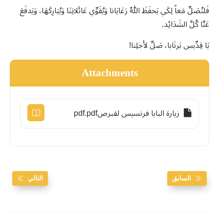
فَلنُصَلِّ مَعاً لِكَي يَحفَظَ اللهُ رَعَايَانا وَيُقَوِّي عَائَلاتِنَا وَيُبَارِكَهَا، وَيَدفَعَ
عَنَّا كُلَّ الشَدَائِد.
يَا قِدِّيس بَرنَابا، صَلِّ لأَجلِنا!
Attachments
زيارة البابا فرنسيس لقبرصpdf.pdf
السابق
التالي