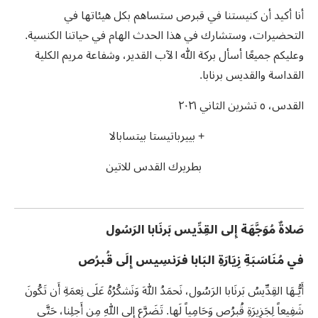
أنا أكيد أن كنيستنا في قبرص ستساهم بكل هيئاتها في
التحضيرات، وستشارك في هذا الحدث الهام في حياتنا الكنسية.
وعليكم جميعًا أسأل بركة الله الآب القدير، وشفاعة مريم الكلية
القداسة والقديس برنابا.
القدس، ٥ تشرين الثاني ٢٠٢١
+ بييرباتيستا بيتسابالا
بطريرك القدس للاتين
صَلاةٌ مُوَجَّهَة إِلى القِدِّيس بَرنَابا الرَسُول
في مُنَاسَبَةِ زِيَارَةِ البَابا فرَنسِيس إِلَى قُبرُص
أَيُّـهَا القِدِّيسُ بَرنَابا الرَسُول، نَحمَدُ اللهَ وَنَشكُرُهُ عَلَى نِعمَةِ أَن تَكُونَ
شَفِيعاً لِجَزِيرَةِ قُبرُص وَحَامِياً لَها. تَضَرَّع إِلى اللهِ مِن أَجلِنا، حَتَّى