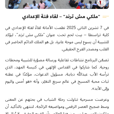
"ملكي مش ترند" – لقاء فئة الإعدادي
في 7 تشرين الثاني 2025 نظمت الأمانة لقاءً لفئة الإعدادي في
كلية تراسنطا – بيت لحم تحت عنوان
"ملكي مش ترند"
، ليؤكد
للشبيبة أن يسوع ليس موجة عابرة، بل هو الملك الدائم الحاضر في
القلب ومصدر الفرح الحقيقي.
تضمّن البرنامج نشاطات تفاعلية ورسالة مصوّرة للشبيبة ومحطات
روحية. كما شاركوا في القداس الإلهي في كنيسة المهد، الذي
ترأسه الأب عبدالله دبابنة، مسؤول الدعوات، مؤكدًا في عظته
ثبات محبة المسيح في عالم سريع التغيّر، وأنه «هو أمس واليوم
وإلى الأبد».
وعرضت مسرحية تناولت رحلة الشباب في بحثهم عن المعنى
وسط ضجيج العصر الرقمي ومواضيعه الرائجة، لتنتهي بالتأكيد أن
ملكوت المسيح ليس من هذا العالم، وأن الفرح الحقيقي لا يُنال إلا