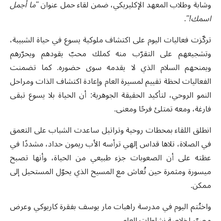
وشابة وطلاب المعهد الإكليريكي، ضمن لقاء حمل عنوان
"ما أجمل
اسمك!"
.
تركّزت فعاليات اليوم على اكتشاف ملوكية يسوع في حياة الشبيبة،
وتشجيعهم على التقرّب منه كملك محبّ يقودهم ويحرّرهم
ويمنحهم السلام الذي لا يقدمه سوى حضوره. كما تضمنت
الفعاليات لحظة تقييم لمسيرة العام وإعادة اكتشاف الذات ومراحل
النمو الروحي، لتأكيد الحقيقة الجوهرية: أن الحياة بلا يسوع تبقى
فارغة، ومعه تمتلئ فرحًا ومعنى.
انطلق اللقاء بمحطات روحية وتراتيل ساعدت الشباب على التعمق
في الصلاة، تلاها قداس إلهي ترأسه الأب ريمون حداد، مشددًا في
عظته على أن الصعوبات جزء طبيعي من الحياة، وأنها تصبح
ميسورة ومثمرة حين تُعاش مع المسيح الذي يحوّل المستحيل إلى
ممكن.
واختُتم اليوم في مدرسة راهبات مار يوسف بفقرة كاريوكي وعرض
مصوّر لخلاصة نشاطات العام.