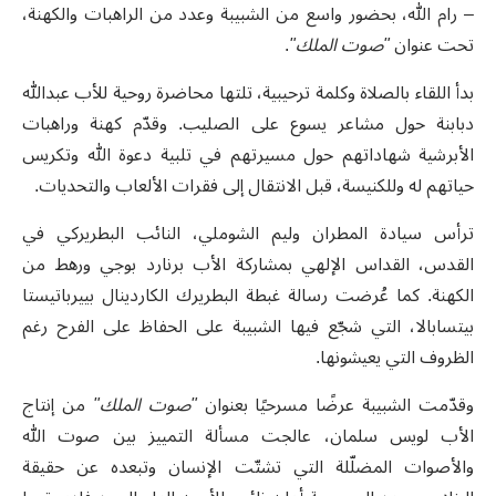
– رام الله، بحضور واسع من الشبيبة وعدد من الراهبات والكهنة،
تحت عنوان
"صوت الملك"
.
بدأ اللقاء بالصلاة وكلمة ترحيبية، تلتها محاضرة روحية للأب عبدالله
دبابنة حول مشاعر يسوع على الصليب. وقدّم كهنة وراهبات
الأبرشية شهاداتهم حول مسيرتهم في تلبية دعوة الله وتكريس
حياتهم له وللكنيسة، قبل الانتقال إلى فقرات الألعاب والتحديات.
ترأس سيادة المطران وليم الشوملي، النائب البطريركي في
القدس، القداس الإلهي بمشاركة الأب برنارد بوجي ورهط من
الكهنة. كما عُرضت رسالة غبطة البطريرك الكاردينال بييرباتيستا
بيتسابالا، التي شجّع فيها الشبيبة على الحفاظ على الفرح رغم
الظروف التي يعيشونها.
وقدّمت الشبيبة عرضًا مسرحيًا بعنوان
"صوت الملك"
من إنتاج
الأب لويس سلمان، عالجت مسألة التمييز بين صوت الله
والأصوات المضلّلة التي تشتّت الإنسان وتبعده عن حقيقة