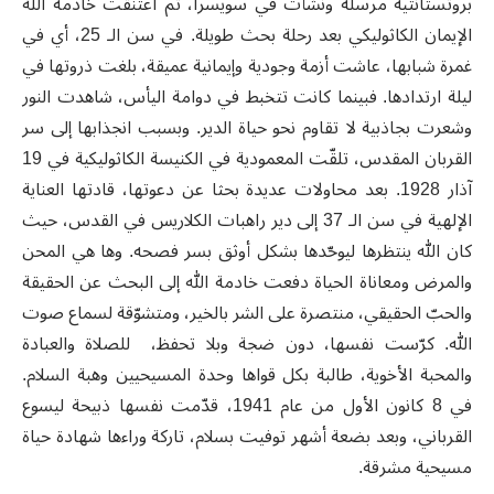
بروتستانتية مرسلة ونشأت في سويسرا، ثم اعتنقت خادمة الله
الإيمان الكاثوليكي بعد رحلة بحث طويلة. في سن الـ 25، أي في
غمرة شبابها، عاشت أزمة وجودية وإيمانية عميقة، بلغت ذروتها في
ليلة ارتدادها. فبينما كانت تتخبط في دوامة اليأس، شاهدت النور
وشعرت بجاذبية لا تقاوم نحو حياة الدير. وبسبب انجذابها إلى سر
القربان المقدس، تلقّت المعمودية في الكنيسة الكاثوليكية في 19
آذار 1928. بعد محاولات عديدة بحثا عن دعوتها، قادتها العناية
الإلهية في سن الـ 37 إلى دير راهبات الكلاريس في القدس، حيث
كان الله ينتظرها ليوحّدها بشكل أوثق بسر فصحه. وها هي المحن
والمرض ومعاناة الحياة دفعت خادمة الله إلى البحث عن الحقيقة
والحبّ الحقيقي، منتصرة على الشر بالخير، ومتشوّقة لسماع صوت
الله. كرّست نفسها، دون ضجة وبلا تحفظ، للصلاة والعبادة
والمحبة الأخوية، طالبة بكل قواها وحدة المسيحيين وهبة السلام.
في 8 كانون الأول من عام 1941، قدّمت نفسها ذبيحة ليسوع
القرباني، وبعد بضعة أشهر توفيت بسلام، تاركة وراءها شهادة حياة
مسيحية مشرقة.