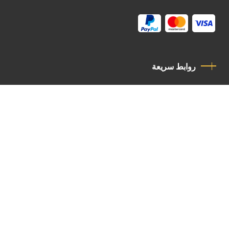
روابط سريعة
سياسة الخصوصية
مدونة قواعد السلوك
اتصل بنا
Latin Patriarchate Road
P.O.B 14152, Jerusalem 9114101
Tel
: +972 (2) 6471400