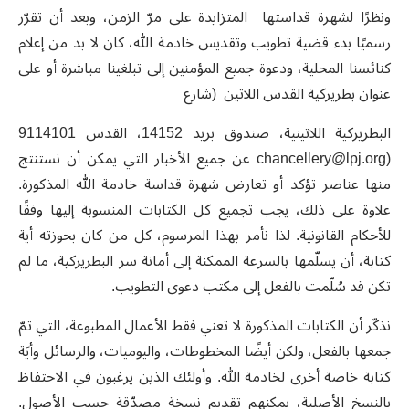
ونظرًا لشهرة قداستها المتزايدة على مرّ الزمن، وبعد أن تقرّر
رسميًا بدء قضية تطويب وتقديس خادمة الله، كان لا بد من إعلام
كنائسنا المحلية، ودعوة جميع المؤمنين إلى تبلغينا مباشرة أو على
عنوان بطريركية القدس اللاتين (شارع
البطريركية اللاتينية، صندوق بريد 14152، القدس 9114101
(
chancellery@lpj.org
عن جميع الأخبار التي يمكن أن نستنتج
منها عناصر تؤكد أو تعارض شهرة قداسة خادمة الله المذكورة.
علاوة على ذلك، يجب تجميع كل الكتابات المنسوبة إليها وفقًا
للأحكام القانونية. لذا نأمر بهذا المرسوم، كل من كان بحوزته أية
كتابة، أن يسلّمها بالسرعة الممكنة إلى أمانة سر البطريركية، ما لم
تكن قد سُلّمت بالفعل إلى مكتب دعوى التطويب.
نذكّر أن الكتابات المذكورة لا تعني فقط الأعمال المطبوعة، التي تمّ
جمعها بالفعل، ولكن أيضًا المخطوطات، واليوميات، والرسائل وأيَة
كتابة خاصة أخرى لخادمة الله. وأولئك الذين يرغبون في الاحتفاظ
بالنسخ الأصلية، يمكنهم تقديم نسخة مصدّقة حسب الأصول.