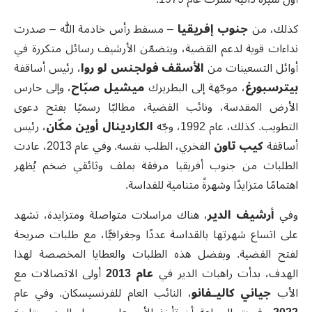
كذلك، من
جنوب إفريقيا
–
مسقط رأس خادمة الله – صدرت
نداءات قوية لدعم القضية، ويتضمّن الأرشيف رسائل متكررة في
أوائل التسعينات من
الأسقف فولجنس لو روا
، رئيس أساقفة
بيترسبورغ
، موجّهة إلى البطريرك
ميشيل صبّاح
، وإلى حارس
الأرض المقدسة، ونائب القضية، مطالبًا رسميًا بفتح دعوى
التطويب. كذلك، عام 1992، وجّه
الكاردينال أوين مكّان
، رئيس
أساقفة
كيب تاون
الفخري، الطلب نفسه. وفي عام 2013، عادت
الطلبات من جنوب أفريقيا مرفقة بملف وثائقي ضخم يُظهر
اهتمامًا متزايدًا وشهرةً متنامية للقداسة
.
وفي
أرشيف الدير
، هناك مراسلات متواصلة ومتزايدة، تشهد
على اتساع شهرتها بالقداسة عددًا وجغرافيًّا، مع طلبات صريحة
لفتح القضية. وبفضل هذه الطلبات والعطايا المخصصة لهذا
الهدف، بدأت راهبات الدير في
عام 2013
أولى الاتصالات مع
الأب
جياني كاليـفانو
، النائب العام للفرنسيسكان. وفي عام