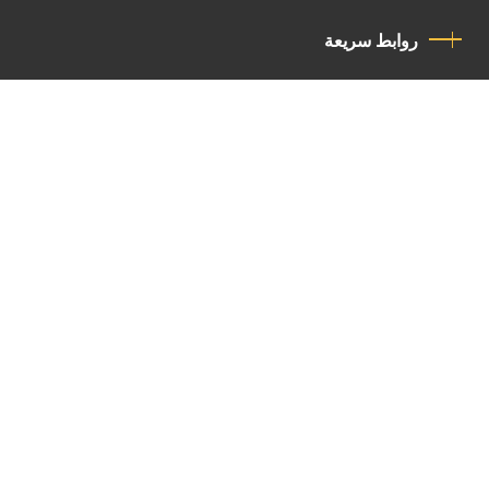
روابط سريعة
سياسة الخصوصية
مدونة قواعد السلوك
اتصل بنا
Latin Patriarchate Road
P.O.B 14152, Jerusalem 9114101
Tel
: +972 (2) 6471400
Email:
Chancellery@lpj.org
القائمة البريدية