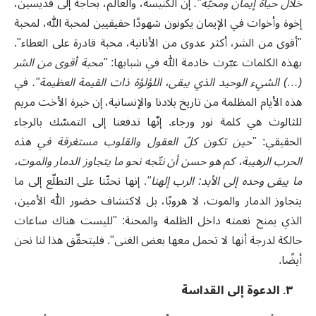
خلال حياة إيمان ومحبّة
".
إن الكنيسة، والعالم، بحاجة إلى قديسين،
إخوة وأخوات في الإيمان يكونون شهودًا حقيقيين لمحبة الله، لمحبة
"أقوى من الشر، أكثر عدوى من الأنانية، محبة قادرة على العطاء".
بهذه الكلمات عبّرت خادمة الله في شبابها:
"محبة أقوى من الشر
(…) الشيء الوحيد الذي يبقى، اللؤلؤة ذات القيمة العظيمة".
في
هذه الأيام المظلمة من تاريخ بلادنا والإنسانية، إن خبرة الأخت مريم
للثالوث هي كلمة نور ورجاء. إنّها تدفعنا إلى التمسّك بالرجاء
الحقيقي:
"حين تكون كلّ العقول والقلوب مستغرقة في هذه
الحرب الرهيبة، كم هو حسن أن نتّجه نحو ما يتجاوز الدمار والموت،
ما يبقى وحده إلى الأبد: الرب إلهنا"
. إنها تحثّنا على التطلّع إلى ما
يتجاوز الدمار والموت، لا هروبًا، بل لاكتشاف حضور الله الأمين،
الذي يمنح نعمته داخل الظلمة والمحنة: "لليست هناك ساعات
حالكة لدرجة أنها لا تحمل معها بعض الغنى". فليتحقّق هذا لنا نحن
أيضًا
.
٣. الدعوة إلى القداسة