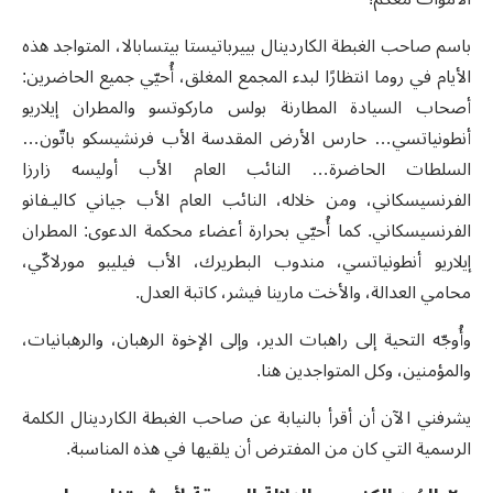
باسم صاحب الغبطة الكاردينال بييرباتيستا بيتسابالا، المتواجد هذه
الأيام في روما انتظارًا لبدء المجمع المغلق، أُحيّي جميع الحاضرين:
أصحاب السيادة المطارنة بولس ماركوتسو والمطران إيلاريو
أنطونياتسي… حارس الأرض المقدسة الأب فرنشيسكو باتّون…
السلطات الحاضرة… النائب العام الأب أوليسه زارزا
الفرنسيسكاني، ومن خلاله، النائب العام الأب جياني كاليـفانو
الفرنسيسكاني. كما أُحيّي بحرارة أعضاء محكمة الدعوى: المطران
إيلاريو أنطونياتسي، مندوب البطريرك، الأب فيليبو مورلاكّي،
محامي العدالة، والأخت مارينا فيشر، كاتبة العدل
.
وأُوجّه التحية إلى راهبات الدير
،
وإلى الإخوة الرهبان، والرهبانيات،
والمؤمنين، وكل المتواجدين هنا
.
يشرفني الآن أن أقرأ بالنيابة عن صاحب الغبطة الكاردينال الكلمة
الرسمية التي كان من المفترض أن يلقيها في هذه المناسبة
.