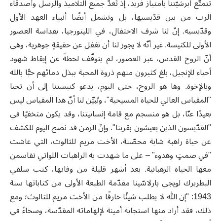
تتمتّع أبرشيّتنا بامتياز فريد، إذ تُعدّ جميع التلاميذ والرسل وأصدقاء
الرب من بين قدّيسيها، بل وتشمل أيضًا أنبياء العهد الأول
وقدّيسيه. إنّ لنا شرف الاحتفال، في الليتورجيا، بقداسة العصور
الأولى للكنيسة. غير أنّه لا يجوز لنا أن نغفل عن حقيقةٍ جوهرية، وهي
أنّ الروح القدس، عبر العصور، لم يتوقّف لحظةً عن إيقاظ شهود
أحياء للإنجيل، بلغ كثيرون منهم ذروة المحبة ببذل دمائهم حبًّا بالله
وبالإخوة. وها هو الروح، حتى اليوم، يدعو كنيستنا إلى أن تحيا
"المقياس العالي للحياة المسيحية"، ويُبيِّن لنا أنّ هذا المقياس ليس
بعيدًا عنّا، بل هو منسجم مع قامة إنسانيتنا، وقد يكون متخفيًا في
"القدّيسون الذين يعيشون بقربنا". وإنّ الزمن قد نضج اليوم للكشف
عن حياة راهبة شابة محصّنة، الأخت مريم للثالوث، التي عاشت
"في صمتٍ وهدوء" – على ما شهدت به الراهبات اللواتي تقاسمن
معها الحياة الرهبانية
.
بعد أشهر قليلة من وفاتها، كتب سلفي
البطريرك لويجي بارلاسّينا مقدّمة الطبعة الأولى من كتاباتها سنة
1943:
"
إن الله لا يطلب شيئًا خارقًا من الأخت مريم للثالوث؛ ومع
ذلك، فقد أراد منها استجابة أمينة لإلهاماته المقدّسة، وسخاءً في