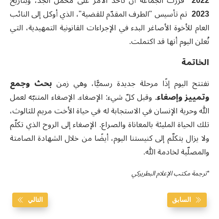
2022
قررت الجماعة أن تأخذ الأمر على محمل الجد، وبتاريخ
2023
تم تأسيس "الطرف المقدّم للقضية"، الذي أوكل إلى النائب
العام للأخوة الأصاغر البدء في الإجراءات القانونية التمهيدية، التي
نُعلن اليوم أنها قد اكتملت
.
الخاتمة
نفتتح اليوم إذًا مرحلة جديدة رسميًّا، وهي زمن
بحث وجمع
وتمييز وإصغاء
.
وقبل كلّ شيء: الإصغاء. الإصغاء المتنبّه لعمل
الله وحرية الإنسان في الاستجابة له في حياة الأخت مريم للثالوث،
تلك الحياة المليئة بالمعاناة والصراع
.
الإصغاء إلى الروح الذي تكلّم
ولا يزال يتكلّم إلى كنيستنا اليوم، أيضًا من خلال الشهادة الصامتة
والمصلّية لخادمة الله
.
*ترجمة مكتب الإعلام البطريركي
السابق
التالي