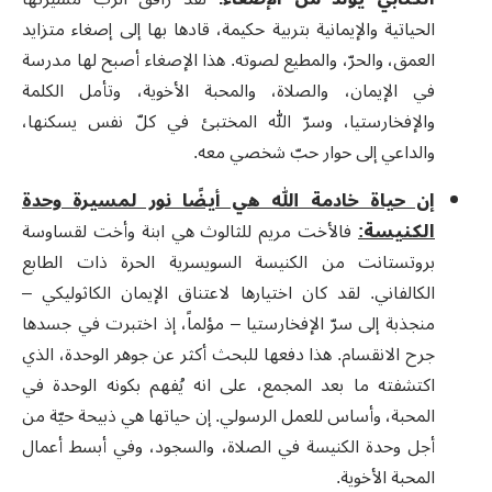
الحياتية والإيمانية بتربية حكيمة، قادها بها إلى إصغاء متزايد
العمق، والحرّ، والمطيع لصوته. هذا الإصغاء أصبح لها مدرسة
في الإيمان، والصلاة، والمحبة الأخوية، وتأمل الكلمة
والإفخارستيا، وسرّ الله المختبئ في كلّ نفس يسكنها،
والداعي إلى حوار حبّ شخصي معه
.
إن حياة خادمة الله هي أيضًا نور لمسيرة وحدة
الكنيسة:
فالأخت مريم للثالوث هي ابنة وأخت لقساوسة
بروتستانت من الكنيسة السويسرية الحرة ذات الطابع
الكالفاني. لقد كان اختيارها لاعتناق الإيمان الكاثوليكي –
منجذبة إلى سرّ الإفخارستيا – مؤلماً، إذ اختبرت في جسدها
جرح الانقسام. هذا دفعها للبحث أكثر عن جوهر الوحدة، الذي
اكتشفته ما بعد المجمع
،
على انه يُفهم بكونه الوحدة في
المحبة، وأساس للعمل الرسولي
.
إن حياتها هي ذبيحة حيّة من
أجل وحدة الكنيسة في الصلاة، والسجود، وفي أبسط أعمال
المحبة الأخوية
.