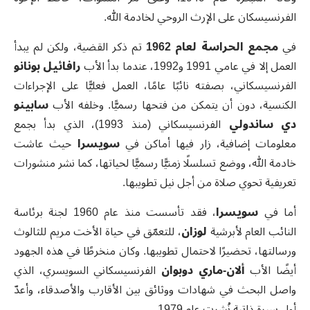
الفرنسيسكان على الإرث الروحي لخادمة الله
.
في
مجمع الحراسة لعام 1962
تم ذكر القضية، ولكن لم يبدأ
العمل إلا في عامي 1991 و1992، عندما بدأ الأب
رافائيل بونانو
الفرنسيسكاني، بصفته نائبًا عامًا، العمل فعليًّا على الإجراءات
الكنسية، دون أن يتمكن من فتحها رسميًّا. وخلفه الأب
سابينو
دي ساندولي
الفرنسيسكاني (منذ 1993)، الذي بدأ بجمع
معلومات إضافية، زار فيها أماكن في
سويسرا
حيث عاشت
خادمة الله، ووضع تسلسلًا زمنيًّا رسميًّا لحياتها، كما نشر منشورات
تعريفية تحوي صلاة من أجل نيل تطويبها
.
أما في
سويسرا
، فقد تأسست منذ عام 1960 لجنة برئاسة
النائب العام لأبرشية
لوزان
، للتعمّق في حياة الأخت مريم للثالوث
ورسالتها، تحضيرًا لاحتمال تطويبها. وكان منخرطًا في هذه الجهود
أيضًا الأب
ألان-ماري دوبوان
الفرنسيسكاني السويسري، الذي
واصل البحث في شهادات ووثائق بين الأقارب والأصدقاء، وأعدّ
أول سيرة ذاتية نُشرت عام 1979
.