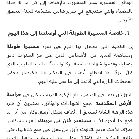
الوثائق المنشورة وغير المنشورة، بالإضافة إلى كل ما له صلة
بالقضية، والتي ستتجمّع في تقرير شامل ستقدّمه للجنة التحقيق
الأبرشي
.
٦. خلاصة المسيرة الطويلة التي أوصلتنا إلى هذا اليوم
إن الخطوة التي نحتفل بها اليوم هي ثمرة
مسيرة طويلة
ومساهمة العديد من الأشخاص الذين على مرّ السنوات دعوا
وعملوا، وقدموا شهادات ثمينة، وكانوا صوتًا لطلب التطويب الذي
ظلّ يتردّد بلا انقطاع. أرغب في التذكير هنا باختصار ببعض
المحطات البارزة التي قادتنا إلى ما نحن عليه اليوم
.
بادئ ذي بدء، في القدس، قام الإخوة الفرنسيسكان في
حراسة
الأرض المقدسة
بجمع الشهادات والوثائق، معتبرين أن خبرة
هذه الراهبة الشابة تستحقّ أن تُعرّف بشكل أوسع. وكان من أبرز ما
جُمع ما أنجزه الأب
سيلفير فان دن برويك
الفرنسيسكاني،
معرّف الأخت مريم للثالوث وأول مَن عمل على جمع كتاباتها، حتى
وفاته المبكرة عام 1949. وعلى مرّ السنوات، حافظ الإخوة