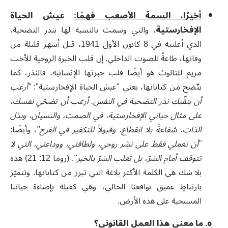
أخيرًا، السمة الأصعب فهمًا
:
عيش الحياة
الإفخارستية
، والتي وسمت بالنسبة لها بنذر التضحية،
الذي أعلنته في 8 كانون الأول 1941، قبل أشهر قليلة من
وفاتها، طاعةً للصوت الداخلي. إن قلب الخبرة الروحية للأخت
مريم للثالوث هو أيضًا قلب خبرتها الإنسانية. فالنذر، كما
يتّضح من كتاباتها، يعني "عيش الحياة الإفخارستية":
"أرغب
أن ينقّيك نذر التضحية في النفس. أرغب أن تضحّي نفسك،
على مثال حياتي الإفخارستية، في الصمت، والنسيان، وبذل
الذات، شفاعةً بلا انقطاع، وقبولاً للتكفير في الفرح"
، وأيضًا:
"أن تعملي فقط على نشر روحي، ولطافتي، ووداعتي، التي لا
تتوقف أمام الشرّ، بل تغلب الشرّ بالخير
"
.
(روما 12
: 21) هذه
بلا شك هي الكلمة الأكثر بلاغة التي تبرز من كتاباتها.
وتتميّز
بارتباطٍ عميق بواقعنا الحالي، وهي كفيلة بإضاءة حياتنا
المسيحية على هذه الأرض
.
٥. ما معنى هذا العمل القانوني؟