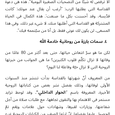
ألا ترفض له شيئًا من التضحيات الصغيرة اليومية". هذه هي دعوة
القداسة التي يطلبها الرب:
"
أرغب أن يقال عند موتك: 'كانت
قدّيسة، وقد أحسنت بكل ما صنعت'. هذه الكمال في الحياة
المشتركة هو القداسة التي أطلبها منك. لا شيء غير ذلك. وفي هذا
المسعى، لن يكون لك عوني فقط، بل أنا من سيُتممه فيك".
٤. سمات بارزة من روحانية خادمة الله
لكن ما هو سرّ انتعاش حياتها، حتى بعد أكثر من 80 عامًا من
وفاتها لا تزال تكلّم قلوب الكثيرين؟ ما هي الجوانب من خبرتها
الروحية التي لا تزال حيّة وفاعلة لنا اليوم؟
من المعروف أنّ شهرتها بالقداسة بدأت تنتشر منذ السنوات
الأولى لوفاتها، وذلك بفضل نشر بعض من كتاباتها الروحية
الأخيرة، المعروفة باسم "ا
لحوار الداخلي
".
وقد لوحظ تزايد
مستمر في الاهتمام بها والتقوى تجاهها، مع طلبات صلاة من أجل
شفاعتها، وزيارات لقبرها، وشهادات حول علامات ونِعَم تمّ
الحصول عليها بفضلها. إنّ إرثها الصغير من الكتابات الروحية غنيّ