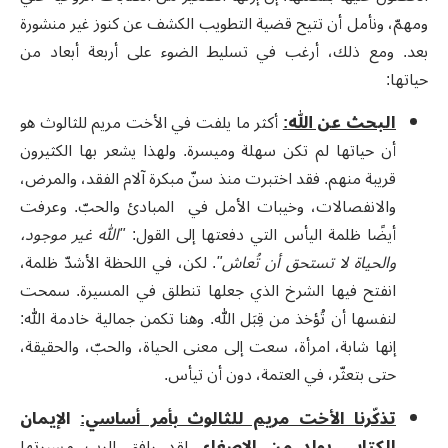
ومهمّ، ونأمل أن تتيح قضية التطويب الكشف عن كنوز غير منشورة
بعد. ومع ذلك، أرغب في تسليط الضوء على أربعة أبعاد من
حياتها
:
البحث عن الله
:
أكثر ما يلفت في الأخت مريم للثالوث هو
أن حياتها لم تكن سهلة وميسرة. ولهذا يشعر بها الكثيرون
قريبة منهم. فقد اختبرت منذ سنّ مبكرة آلام الفقد، والمرض،
والانفصالات، وخيبات الأمل في المبادئ والحبّ. وعرفت
أيضًا ظلمة اليأس التي دفعتها إلى القول:
"الله غير موجود،
والحياة لا تستحق أن تُعاش"
. لكن، في اللحظة الأشدّ ظلمة،
انفتح فيها الشرخ الذي جعلها تنطلق في المسيرة. سمحت
لنفسها أن تُؤخذ من قِبَل الله. وهنا تكمن جمالية خادمة الله:
إنها شابة، امرأة، سعت إلى معنى الحياة، والحبّ، والحقيقة،
حتى بتعثّر، في العتمة، دون أن تيأس
.
تذكّرنا الأخت مريم للثالوث بأمر أساسي:
الإيمان
الكتابي يولد من الإصغاء
.
لقد رافق الرب مسيرتها