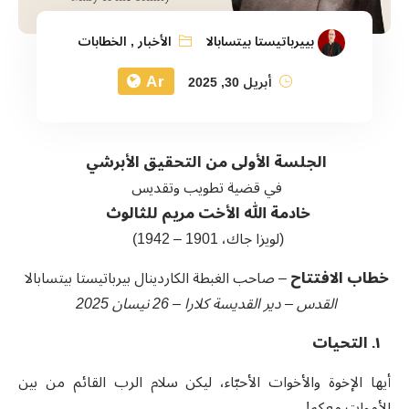
بييرباتيستا بيتسابالا
الأخبار
,
الخطابات
Ar
أبريل 30, 2025
الجلسة الأولى من التحقيق الأبرشي
في قضية تطويب وتقديس
خادمة الله الأخت مريم للثالوث
(
لويزا جاك، 1901 – 1942
)
خطاب الافتتاح
–
صاحب الغبطة الكاردينال بيرباتيستا بيتسابالا
القدس – دير القديسة كلارا – 26 نيسان 2025
١. التحيات
أيها الإخوة والأخوات الأحبّاء، ليكن سلام الرب القائم من بين
الأموات معكم!