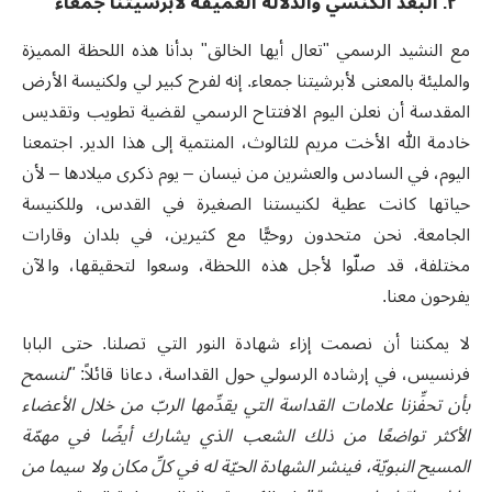
٢. البُعد الكنسي والدلالة العميقة لأبرشيتنا جمعاء
مع النشيد الرسمي "تعال أيها الخالق" بدأنا هذه اللحظة المميزة
والمليئة بالمعنى لأبرشيتنا جمعاء. إنه لفرح كبير لي ولكنيسة الأرض
المقدسة أن نعلن اليوم الافتتاح الرسمي لقضية تطويب وتقديس
خادمة الله الأخت مريم للثالوث، المنتمية إلى هذا الدير. اجتمعنا
اليوم، في السادس والعشرين من نيسان – يوم ذكرى ميلادها – لأن
حياتها كانت عطية لكنيستنا الصغيرة في القدس، وللكنيسة
الجامعة. نحن متحدون روحيًّا مع كثيرين، في بلدان وقارات
مختلفة، قد صلّوا لأجل هذه اللحظة، وسعوا لتحقيقها، والآن
يفرحون معنا
.
لا يمكننا أن نصمت إزاء شهادة النور التي تصلنا. حتى البابا
فرنسيس، في إرشاده الرسولي حول القداسة، دعانا قائلاً:
"
لنسمح
بأن تحفِّزنا علامات القداسة التي يقدِّمها الربّ من خلال الأعضاء
الأكثر تواضعًا من ذلك الشعب الذي يشارك أيضًا في مهمّة
المسيح النبويّة، فينشر الشهادة الحيّة له في كلِّ مكان ولا سيما من