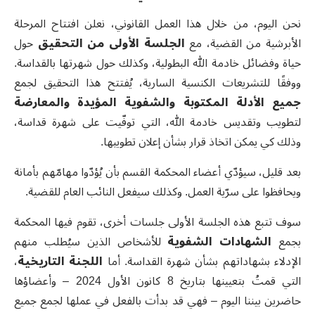
نحن اليوم، من خلال هذا العمل القانوني، نعلن افتتاح المرحلة
الأبرشية من القضية، مع
الجلسة الأولى من التحقيق
حول
حياة وفضائل خادمة الله البطولية، وكذلك حول شهرتها بالقداسة.
ووفقًا للتشريعات الكنسية السارية، يُفتتح هذا التحقيق لجمع
جميع الأدلة المكتوبة والشفوية المؤيدة والمعارضة
لتطويب وتقديس خادمة الله، التي توفّيت على شهرة قداسة،
وذلك كي يمكن اتخاذ قرار بشأن إعلان تطويبها
.
بعد قليل، سيؤدّي أعضاء المحكمة القسم بأن يُؤدّوا مهامّهم بأمانة
ويحافظوا على سرّية العمل. وكذلك سيفعل النائب العام للقضية
.
سوف تتبع هذه الجلسة الأولى جلسات أخرى، تقوم فيها المحكمة
بجمع
الشهادات الشفوية
للأشخاص الذين سيُطلب منهم
الإدلاء بشهاداتهم بشأن شهرة القداسة. أما
اللجنة التاريخية
،
التي قمتُ بتعيينها بتاريخ 8 كانون الأول 2024 – وأعضاؤها
حاضرين بيننا اليوم – فهي قد بدأت بالفعل في عملها لجمع جميع