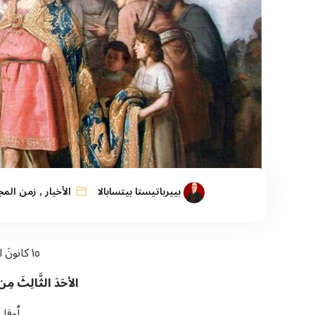
بييرباتيستا بيتسابالا
الأخبار
,
زمن الم
١٥ كانونَ الأوَّلِ ٢٠٢٤
الأحَدَ الثَّالِثَ م
لُوقا ٣: ١٠-١