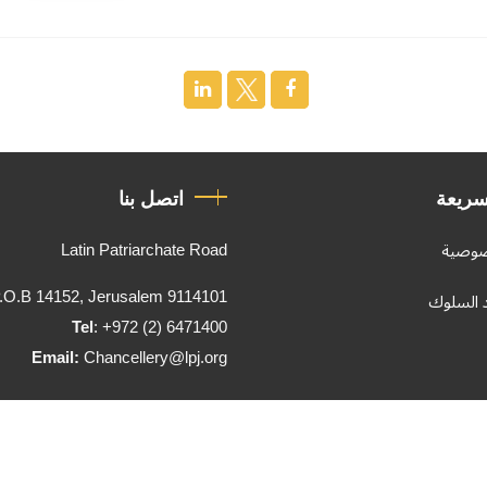
سريعة
اتصل بنا
Latin Patriarchate Road
صوصية
.O.B 14152, Jerusalem 9114101
د السلوك
Tel
: +972 (2) 6471400
Email:
Chancellery@lpj.org