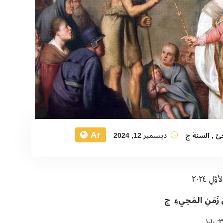
Ar
جئ
,
السنة ج
ديسمبر 12, 2024
ِن زَمَنِ المَجيءِ ج