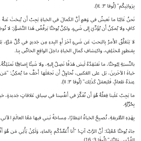
بِرَواتِبِكُم" (لُوقا ٣: ١٤).
نَحنُ غَالِبًا ما نَعيشُ في وَهمٍ أَنَّ الكَمالَ في الحَياةِ يَجِبُ أَن يُبحَثَ عَنهُ خارِجَ 
كافٍ ولا يُمكِنُ أَن يُؤَدِّيَ إِلى شَيءٍ. ولكِنَّ يُوحَنَّا يَرفُضُ هٰذا التَّصَوُّرَ: لا تُ
لا يَتَعَلَّقُ الأَمرُ بِالبَحثِ عَن شَيءٍ آخَرَ أَوِ البِدءِ مِن جَديدٍ في كُلِّ مَرَّةٍ، بَ
بِمَنظورٍ مُختَلِفٍ، واكتِشافِ كَمالِ الحَياةِ داخِلَ الواقِعِ الخاصِّ بِنا.
بالنِّسبَةِ لِيُوحَنَّا، ما نَفتَقِدُهُ لَيسَ هَدَفًا نَصِلُ إِليهِ، ولا شَيئًا إِضافِيًّا نَمتَلِك
حَياةَ الآخَرينَ، بَل على العَكسِ، نُحاوِلُ أَن نَجعَلَها أَخفَّ ما يُمكِنُ: "مَن 
عِندَهُ طَعامٌ، فَليَعمَلْ كَذٰلِك" (لُوقا ٣: ١١).
ما يَجِبُ عَلَينا فِعلُهُ هُوَ أَن نُفَكِّرَ في أَنفُسِنا في سِياقِ عَلاقاتٍ جَديدةٍ، حَيثُ
بِحُرِّيَّةٍ.
بِهٰذِهِ الطَّريقةِ، تُصبِحُ الحَياةُ انتِظارًا، مِساحَةً نَبني فيها مَعًا العالَمَ الآتي.
جاءَ يُوحَنَّا مُعْلِنًا: أَنَّ الرَّبَّ آتٍ! "أَنا أُعَمِّدُكُم بِالماءِ، وَلَكِنْ يَأْتِي مَن هُوَ أ
القُدُسِ وَالنَّارِ" (لُوقَا 3: 16).