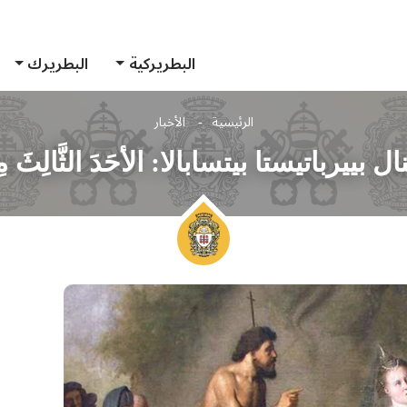
البطريركية
البطريرك
الرئيسية
الأخبار
بييرباتيستا بيتسابالا: الأحَدَ الثَّالِثَ م