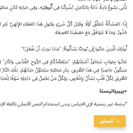
يَأْتِي يَسُوعُ بَاذِلًا ذَاتَهُ بِالكَامِلِ. يُشْرِكُنَا فِي أُلُوهِيَّتِهِ، وَفِي حَيَاتِهِ كَابْنٍ مَحْ
إِذًا، المَسْأَلَةُ تَتَعَلَّقُ أَوَّلًا وَقَبْلَ كُلِّ شَيْءٍ بِقَبُولِ هَذَا العَطَاءِ الإِلَهِيِّ غَيْرِ ا
جُذُورٌ، وَمَا لَا يَتَوَافَقُ مَعَ حَقِيقَتِنَا العَمِيقَةِ.
أُولَئِكَ الَّذِينَ جَاءُوا إِلَى يُوحَنَّا يَسْأَلُونَهُ: "مَاذَا يَجِبُ أَنْ نَفْعَلَ؟"
سَيَكُونُ حَاضِرًا فِي هَذَا الطَّرِيقِ. بِنَارِ مَحَبَّتِهِ سَيُحَوِّلُ حَيَاتَهُمْ، تِلْكَ النَّارُ ال
الطَّرِيقَ لِكُلِّ قَلْبٍ يَسْأَلُ بِإِخْلَاصٍ، وَلِكُلِّ مَنْ يَحْمِلُ فِي دَاخِلِهِ شَوْقًا لِلْحَيَاةِ
+بييرباتيستا
*ترجمة غير رسمية لإي اقتباس يرجى استخدام النص الأصلي باللغة الإيطا
السابق