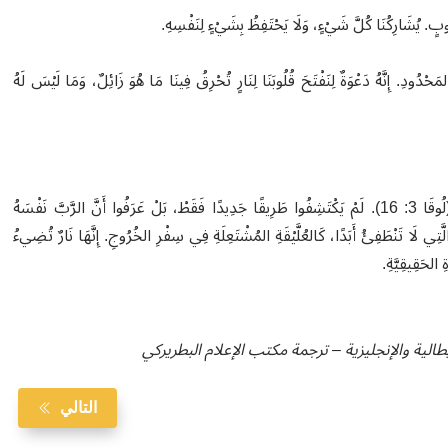
بُوبٍ. يُشَارِكُنَا كُلَّ شَيْءٍ، وَلَا يَحْتَفِظُ بِشَيْءٍ لِنَفْسِهِ.
لمَحْدُودِ. إِنَّهُ دَعْوَةٌ لِنَفْتَحَ قُلُوبَنَا لِنَارٍ تُحْرِقُ فِينَا مَا هُوَ زَائِلٌ، وَمَا لَيْسَ لَهُ
عَادُوا بِجَوَابٍ يَتَجَاوَزُ أَسْئِلَتَهُمْ: "سَيُعَمِّدُكُمْ فِي الرُّوحِ القُدُسِ وَالنَّارِ" (لُوقَا 3: 16). لَمْ يَكْتَشِفُوا طَرِيقًا جَدِيدًا فَقَطْ، بَلْ عَرَفُوا أَنَّ الرَّبَّ نَفْسَهُ
َّتِي لَا تَنْطَفِئُ أَبَدًا، كَالعُلَّيْقَةِ المُشْتَعِلَةِ فِي سِفْرِ الخُرُوجِ. إِنَّهَا نَارٌ تُضِيءُ
 الحَقِيقِيَّةِ.
لية والإنجليزية – ترجمة مكتب الإعلام البطريركي
التالي