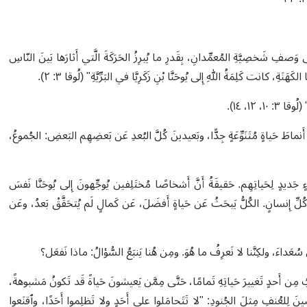
ن إِنجيلِ لُوقا (لُوقا ٣: ١٠-١٨) لا يُركِّزُ كثيرًا على وَصفِ شَخصِيَّةِ المُعمِّدانِ، بِقَدرِ ما يُبرِزُ الحَرَكَةَ الَّتي أَثارَها بَينَ النّاسِ
نَةِ، كانت كَلِمَةُ اللهِ إِلى يُوحَنَّا بْنِ زَكَرِيَّا في البَرِّيَّةِ" (لُوقا ٣: ٢).
 ١٢، ١٤).
نماطَ حَياةٍ مُتَنَوِّعَةٍ جِدًّا، وبَعيدينَ كُلَّ البُعدِ عَن بَعضِهِم البَعضِ: الجُموعُ،
ءٍ جَديدٍ لِحَياتِهِم. حَقيقَةُ أَنَّ أَشخاصًا مُختَلِفين يُوجِّهونَ إِلى يُوحَنَّا نَفسَ
َ كُلِّ إِنسانٍ. الكُلُّ يَبحَثُ عَن حَياةٍ أَفضَلَ، عَن كَمالٍ لَم يُتحَقَّقْ بَعدُ، وعَن
َ سُعَداءَ، ولكِنَّنا لا نَعرِفُ ما هُوَ. ومِن هُنا يَنبَعُ السُّؤالُ: ماذا نَفعَل؟
لُبُ مِن أَحدٍ تَغييرَ حَياتِهِ تَمامًا، حَتَّى مِمَّن يَعيشونَ حَياةً قَد تَكونُ مَشبوهةً،
جبُوا أَكثَرَ مِمّا فُرِضَ لَكُم" (لُوقا ٣: ١٣)، أَوِ المُعرَّضينَ لِلعُنفِ مِثلَ الجُنودِ: "لا تَتَحامَلوا على أَحَدٍ ولا تَظلِموا أَحَدًا، وٱقنَعوا