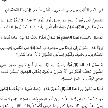
في الأحَدِ الثَّالِثِ مِن زَمَنِ المَجيءِ، نَتَأمَّلُ بِشَخصِيَّةِ يُوحَنَّا المُعمِّدانِ.
المَقطَعُ الَّذي نَقرَأُهُ اليومَ مِ
حينَ بَدَأَ، في البَرِّيَّةِ، يُعلِنُ كَلِمَةَ اللهِ الَّتي نَزَلَت عليه: "حَنَّانُ وقِيافا عَظيمَا الكَهَ
المِحوَرُ الرَّئِيسيُّ لِهٰذا المَقطَعِ هُوَ سُؤالٌ يَتَكَرَّرُ ثَلاثَ مَرّاتٍ: "ماذا نَفعَل؟" (لُوقا ٣: ١٠،
يُوجَّهُ هٰذا السُّؤالُ إِلى يُوحَنَّا مِن مَجموعاتٍ مُختَلِفَةٍ مِنَ النّاسِ، يَعيشونَ أَ
العَشَّارونَ، والجُنودُ، وكُلُّهُم يَسأَلونَ السُّؤالَ ذاتَهُ: ماذا نَفعَل؟
يَتَضَمَّنُ هٰذا السُّؤالُ أَوَّلًا وأَخيرًا انتِظارًا: انتِظارَ فَتحِ طَريقٍ جَديدٍ، شَي
السُّؤالِ تَجعَلُنا نُفَكِّرُ في أَنَّهُ سُؤالٌ عالَمِيٌّ، يَخُصُّ الجَميعَ، يَسكُنُ قَلب
طَريقٍ يُؤَدِّي إِلى حَياةٍ حَقيقيَّةٍ.
غَالِبًا ما يَكونُ وَراءَ هٰذا السُّؤالِ شُعورٌ بِعَدَمِ الرِّضا: شَيءٌ ما يَنقُصُنا لِنَكون
جَوابُ يُوحَنَّا مُفاجِئٌ: لا يَطلُبُ مِن أَحدٍ القِيامَ بِأَشياءَ استِثنائِيَّةٍ، ولا يَط
مِثلَ العَشَّارينَ: "لا تَ