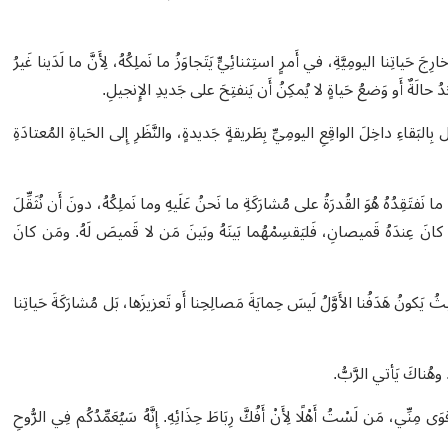
حَياتِنا اليومِيَّةِ، في أَمرٍ استِثنائِيٍّ يَتَجاوَزُ ما نَملِكُهُ، لِأَنَّ ما لَدَينا غَيرُ
وجَدُ حالَةٌ أَو وَضعُ حَياةٍ لا يُمكِنُ أَن يَنفتِحَ على جَديدِ الإِنجيلِ.
ل بِالبَقاءِ داخِلَ الواقِعِ اليومِيِّ بِطَريقةٍ جَديدةٍ، والنَّظَرِ إِلى الحَياةِ المُعتادَةِ
ُهُ. ما نَفتَقِدُهُ هُوَ القُدرَةُ على مُشارَكَةِ ما نَحنُ عَلَيهِ وما نَملِكُهُ، دونَ أَن نُثَقِّلَ
كانَ عِندَهُ قَميصانِ، فَليَقسِمْهُما بَينَهُ وبَينَ مَن لا قَميصَ لَهُ. ومَن كانَ
 يَكونُ هَدَفُنا الأَوَّلُ لَيسَ حِمايَةَ مَصالِحِنا أَو تَعزيزَها، بَل مُشارَكَةَ حَياتِنا
 وهُناكَ يَأتي الرَّبُّ.
َقْوَى مِنِّي، مَن لَسْتُ أَهْلًا لِأَنْ أَفُكَّ رِبَاطَ حِذَائِهِ. إِنَّهُ سَيُعَمِّدُكُم فِي الرُّوحِ