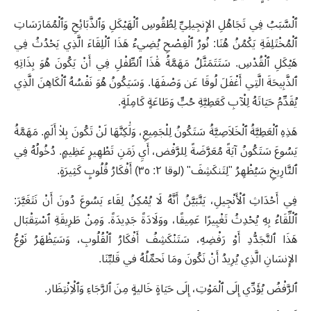
ٱلْسَّبَبُ فِي تَجَاهُلِ الإِنجِيلِيِّ لِطُقُوسِ ٱلْهَيْكَلِ وَٱلذَّبَائِحِ وَٱلْمُمَارَسَاتِ
ٱلْمُخْتَلِفَةِ يَكْمُنُ هُنَا: نُورُ ٱلْفِصْحِ يُضِيءُ هَذَا ٱلْلِقَاءَ الَّذِي يَحْدُثُ فِي
هَيْكَلِ ٱلْقُدْسِ. سَتَتَمَثَّلُ مَهَمَّةُ هَٰذَا ٱلطِّفْلِ فِي أَنْ يَكُونَ هُوَ بِذَاتِهِ
ٱلذَّبِيحَةَ الَّتِي أَغْفَلَ لُوقَا عَن وَصْفَهَا. وَسَيَكُونُ هُوَ نَفْسُهُ ٱلْكَاهِنَ الَّذِي
يُقَدِّمُ حَيَاتَهُ لِلْآبِ كَعَطِيَّةِ حُبٍّ وَطَاعَةٍ كَامِلَةٍ.
هَذِهِ ٱلْعَطِيَّةُ ٱلْخَلاَصِيَّةُ سَتَكُونُ لِلْجَمِيعِ، وَلَٰكِنَّهَا لَنْ تَكُونَ بِلاٰ أَلَمٍ. مَهَمَّةُ
يَسُوعَ سَتَكُونُ آيَةً مُعَرَّضَةً لِلرَّفْض، أَيِ زَمَنِ تَطْهِيرٍ عَظِيمٍ. دُخُولُهُ فِي
ٱلتَّارِيخِ سَيُظْهِرُ "لِتَنكَشِفَ" (لوقا ٢: ٣٥) أَفْكَارُ قُلُوبٍ كَثِيرَةٍ.
فِي أَحْدَاثِ ٱلْأَنْجِيلِ، يَتَّبَيَّنُ أَنَّهُ لَا يُمْكِنُ لِقَاء يَسُوعَ دُونَ أَنْ نَتَغَيَّرَ:
ٱلْلِّقَاءُ بِهِ يُحْدِثُ تَغْيِيرًا عَمِيقًا، ووَلَادَةً جَدِيدَةً. وَمِنْ طَرِيقَةِ ٱسْتِقْبَال
هَذَا ٱلتَّجَدُّدِ أَوْ رَفْضِهِ، سَتَنْكَشِفُ أَفْكَارُ ٱلْقُلُوبِ، وَسَيَظْهَرُ نَوْعُ
الإِنسَانِ الَّذِي يُرِيدُ أَنْ نَكُونَ ومَا نَحمِّلُهُ في قَلبِّنَا.
ٱلرَّفْضُ يُؤَدِّي إِلَى ٱلْمَوْتِ، إِلَى حَيَاةٍ خَاليةٍ مِنَ ٱلرَّجَاءِ وَٱلْاِنْتِظَار.