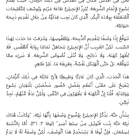
نَحْنُ فِي أَقْدَس مَكَان فِي القُدْس فِي ذَٰلِكَ ٱلزَّمَان، حَيْثُ يُقَدَّمُ
يَسُوع لِإِتْمَام الشَّرِيعَة. يُبْرِزُ الإِنجِيلِيُّ طَاعَة مَرْيَم وَيُوسُف لِلتَّعْلِيمَات
ٱلْمُتَعَلِّقَة بِوِلَادَة ٱلْبِكْر، ٱلَّذِي كَانَ يَجِب فِدَاؤُهُ مِنْ خِلَالِ تَقْدِيم ذَبِيحَة
حَيَوَانِيَّة.
نَتَوَقَّعُ إِذًا وَصْفًا لِتَقْدِيم ٱلذَّبِيحَة، وَلِطُقُوسِهَا، وَنَتَرَقبُ مَا حَدَث لِهَذَا
السَّبَب. لَكِنَّ الغَرِيب أَنَّ الإِنجِيلِيَّ يَتَجَاهَلُ تَمَامًا رِوَايَةَ ٱلطَّقْس. فَلَا
يُظْهِرُ كَهَنَة، وَلَا ذَبَائِح، وَلَا تُتْلَى نُصُوصُ الشَّرِيعَة. لَا شَيْء مِمَّا
نَتَوَقَّعُه. بَلْ حَتَّى ٱلْهَيْكَل نَفْسُهُ، بِطَرِيقَة مَا، غَيْرُ ظَاهِرٍ.
هَذَا ٱلْحَدَث، الَّذِي كَانَ عَادِيًّا وَطَبِيعِيًّا لِأَيِّ عَائِلَة فِي ذَٰلِكَ ٱلزَّمَانِ،
يَنْفَتِحُ عَلَى مَعْنًى أَعْظَم بِفَضْلِ حُضُور شَخْصَيْنِ يَلْتَقِيَانِ يَسُوع
وَوَالِدَيْهِ. قُلْنَا إِنَّ ٱلْكَهَنَة لَا يَظْهَرُونَ فِي النَّصِّ. وَلَٰكِنَّ بَدَلًا مِّنْهُمْ، نَجِدُ
نَبِيَّيْنِ.
بِشَأْنِ حَنَّة، يَذْكُرُ الإِنجِيلِيُّ بِوُضُوح وَصْفَهَا بِأَنَّهَا نَبِيَّة، "وَكَانَتْ هُنَاكَ
نَبِيَّة حَنَّة بِنْت فَنُوئِيل مِنْ سِبْطِ أَشِير" (لوقا ٢: ٣٦). أَمَّا بِالنِّسْبَةِ
لِسِمْعَان، فَإِنَّ لُوقَا لَا يَسْتَخْدِمُ هَذَا ٱلْوَصْفَ، لَٰكِنَّ وَصْفَهُ لَهُ لَا يَدَعُ