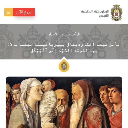
تبرع الآن
الرئيسية
الأخبار
تأمل غبطة الكاردينال بييرباتيستا بيتسابالا:
عِيد تَقْدِمَة السَّيِّد إِلَى ٱلْهَيْكَل