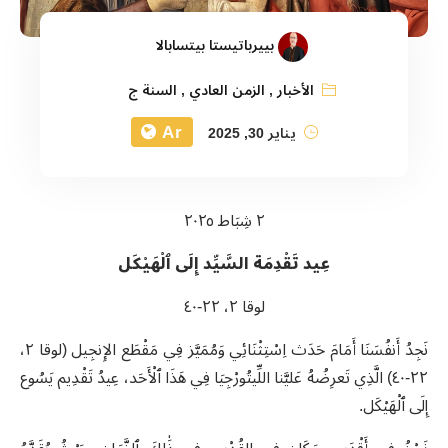
بييرباتيستا بيتسابالا
الأخبار
,
الزمن العادي
,
السنة ج
Ar
يناير 30, 2025
٢ شِبَاط ٢٠٢٥
عِيد تَقْدِمَة السَّيِّد إِلَى ٱلْهَيْكَل
لوقا ٢، ٢٢-٤٠
نَجِدُ أَنفُسَنَا أَمَامَ حَدَث اِسْتِثْنَائِي وَمُمَيَّز فِي مَقْطَع الإِنجِيل (لوقا ٢،
٢٢-٤٠) الَّذِي تَعرِضُهُ عَليَّنا اللِّيتُورْجِيَا فِي هَذَا ٱلْأَحَد، عِيدُ تَقْدِيم يَسُوع
إِلَى ٱلْهَيْكَل.