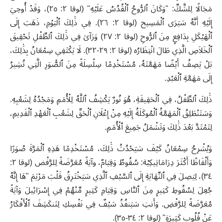
مَجَالًا لِلشَّكِّ: "وَكَانَ ٱلرُّوحُ ٱلْقُدُسُ عَلَيْهِ" (لوقا ٢: ٢٥)، وَقَدْ أُوحِيَ
إِلَيْهِ أَنَّهُ سَيَرَى ٱلْمَسِيح (لوقا ٢: ٢٦). فِي ذَٰلِكَ ٱلْيَوْمِ، ذَهَبَ إِلَى
ٱلْهَيْكَلِ بِدَافِعٍ مِنَ ٱلرُّوحِ (لوقا ٢: ٢٧) وَرَآىٰ فِي ذَٰلِكَ ٱلطِّفْلِ تَحْقِيقَ
ٱلْخَلاَصِ الَّذِي طَالَ انْتِظَارُه (لوقا ٢: ٢٩-٣٢). لَا يَكْتَفِي سِمْعَانُ بِذَٰلِكَ،
بَلْ يَصِفُ أَيْضًا مَهَمَّتَهُ، مُسْتَخْدِمًا سِلْسِلَةً مِنَ ٱلصُّوَرِ الَّتِي تُشِيرُ
إِلَى مَهَمَّةِ ٱلْعَبْدِ.
ذَٰلِكَ ٱلطِّفْلُ، فِي ٱلْحَقِيقَةِ، هُوَ نُورٌ يَكْشِفُ ٱللَّهُ لِلْأُمَمِ وَمَجْدُهُ لِشَعْبِهِ.
وَسَتَنْطَلِقُ ٱلْمَهَمَّةُ ٱلْمُوكَلَةُ إِلَيْهِ مِنْ إِعْلَانِ ٱلْحَقِّ لِشَعْبِ ٱلْعَهْدِ ٱلْقَدِيمِ،
لِتَمْتَدَّ بَعْدَ ذَٰلِكَ وَتَشْمَلُ جَمِيعَ ٱلْأُمَمِ.
وَيُشْرِحُ سِمْعَانُ كَيْفَ سَيَحْدُثُ ذَٰلِكَ، مُسْتَخْدِمًا هَذِهِ ٱلْمَرَّةَ صُوَرًا
وَأَلْفَاظًا أَكْثَرَ دِرَامَاتِيكِيْة: سُقُوطٌ وَقِيَامٌ، وآيَةً مُعَرَّضَةً لِلرَّفْض (لوقا ٢:
٣٤)، لِيَصِلَ فِي ٱلنِّهَايَةِ إِلَى ٱلسَّيْفِ ٱلَّذِي سَيَخْتَرِقُ قَلْبَ مَرْيَمَ "هَا إِنَّهُ
جُعِلَ لِسُقُوطِ كَثِيرٍ مِنَ ٱلنَّاسِ وَقِيَامِ كَثِيرٍ مِّنْهُمْ فِي إِسْرَائِيلَ وَآيَةً
مُعَرَّضَةً لِلرَّفْضِ. وَأَنتِ سَيَنفُذُ سَيْفٌ فِي نَفْسِكِ لِتَنكَشِفَ ٱلْأَفْكَارُ
عَنْ قُلُوبٍ كَثِيرَةٍ" (لوقا ٢: ٣٤-٣٥).