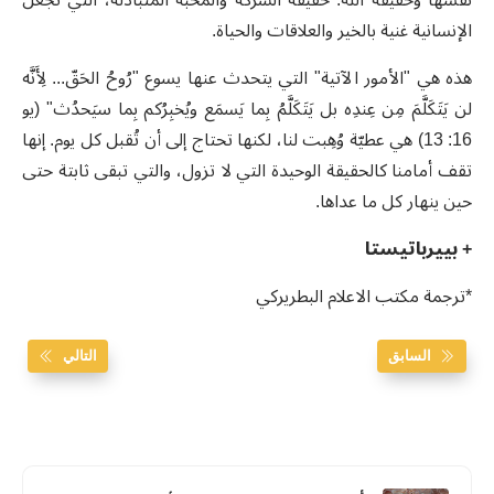
نفسها وحقيقة الله. حقيقة الشركة والمحبة المتبادلة، التي تجعل
الإنسانية غنية بالخير والعلاقات والحياة.
هذه هي "الأمور الآتية" التي يتحدث عنها يسوع "رُوحُ الحَقّ... لِأَنَّه
لن يَتَكَلَّمَ مِن عِندِه بل يَتَكَلَّمُ بِما يَسمَع ويُخبِرُكم بِما سيَحدُث" (يو
16: 13) هي عطيّة وُهِبت لنا، لكنها تحتاج إلى أن تُقبل كل يوم. إنها
تقف أمامنا كالحقيقة الوحيدة التي لا تزول، والتي تبقى ثابتة حتى
حين ينهار كل ما عداها.
+ بييرباتيستا
*ترجمة مكتب الاعلام البطريركي
السابق
التالي