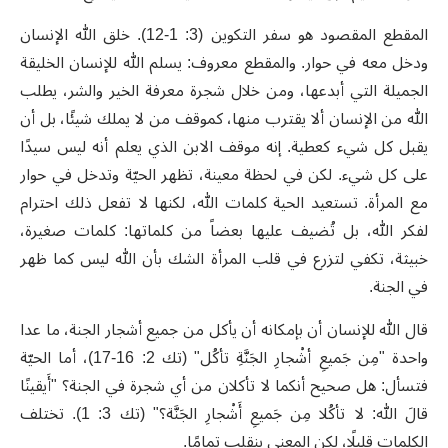
المقطع المقصود هو سفر التكوين (3: 1-12). خلق الله الإنسان
ودخل معه في حوار. والمقطع معروف: يسلم الله للإنسان الخليقة
الجميلة التي أبدعها، ومن خلال شجرة معرفة الخير والشر، يطلب
الله من الإنسان ألا يقترب منها، كموقف من لا يملك شيئًا، بل أن
يقبل كل شيء كعطية. إنه موقف الابن الذي يعلم أنه ليس سيدًا
على كل شيء. لكن في لحظة معينة، تظهر الحيّة وتدخل في حوار
مع المرأة. تستعيد الحية كلمات الله، لكنها لا تفعل ذلك احترام
لفكر الله، بل تُضيف عليها بعضاً من كلماتها: كلمات صغيرة،
خبيثة، تكفي لتزرع في قلب المرأة الشك بأن الله ليس كما ظهر
في الجنة.
قال الله للإنسان أن بإمكانه أن يأكل من جميع أشجار الجنة، ما عدا
واحدة "مِن جَميعِ أشْجارِ الجَنَّةِ تأكُل" (تك 2: 16-17)، أما الحيّة
فتسأل: هل صحيح أنكما لا تأكلان من أي شجرة في الجنة؟ "أَيقينًا
قالَ الله: لا تأكُلا مِن جَميعِ أَشْجارِ الجَنَّة؟" (تك 3: 1). تختلف
الكلمات قليلًا، لكن المعنى ينقلب تمامًا.