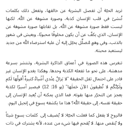
تريد الحيّة أن تفصل البشرية عن خالقها، وتفعل ذلك بكلمات
تُنشئ في قلب الإنسان كذبة، وصورة مشوهة عن الله. لكنها
ليست فقط صورة مشوهة عن الله، بل تقابلها صورة مشوهة عن
الإنسان، الذي يكفّ عن أن يكون مخلوقًا محبوبًا، ويعيش في شعور
بالذنب، وفي وهمٍ مُضلِّل يخيّل إليه أن عليه استرضاء الله من جديد
ليستعيد محبته.
تنغرس هذه الصورة في أعماق الذاكرة البشرية، وتنتشر بسرعة
مدهشة، على نحو ما تفعله الكذبة وحدها. وهكذا يغدو الإنسان غير
قادر على احتمال ثقل الحقيقة "لا يَزالُ عِنْدي أَشْياءُ كثيرةٌ أَقولُها لَكم
ولٰكِنَّكُم لا تُطيقونَ الآنَ حَملَها" (يو 16: 12) فيصير أسيرًا لكذبة
يعجز عن التحرّر منها بقوته. فما الذي يمكنه أن يُعيد الإنسان إلى
حقيقة نفسه، إلى حقيقة الله؟ هذا ما يكشفه يسوع في إنجيل اليوم.
فالروح لا يفعل كما فعلت الحيّة: لا يُضيف إلى كلمات يسوع شيئاً
ولا يُنقص منها. لا يُقحم فيها شيء من عنده، لأنه يشترك في ذات