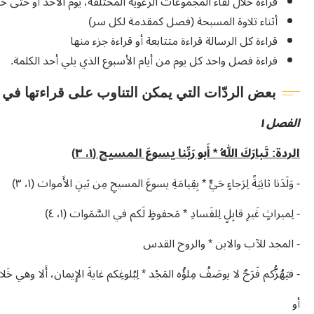
قراءة خلال لقاء المجموعات الرعوية المختلفة، يوم الأحد أو حتى خل
أثناء تلاوة المسبحة (فصل كمقدمة لكل سر)
قراءة كل الرسالة قراءة متتابعة أو قراءة جزء منها
قراءة فصل واحد كل يوم من أيام الأسبوع الذي يلي أحد الكلمة.
بعض الردّات التي يمكن التناوب على قراءتها في
الفصل ١
الردة: تَبارَكَ اللهُ * أَبو رَبِّنا يسوعَ المسيح (١، ٣)
- وَلَدَنا ثانِيَةً لِرَجاءٍ حَيٍّ * بِقِيامَةِ يسوعَ المسيحِ مِن بَينِ الأَموات (١، ٣)
- لِميراثٍ غَيرِ قابِلٍ لِلفَسادِ * مَحفوظٍ لَكم في السَّمَوات (١، ٤)
- المجد للآب والابن * والروح القدس
- فيَهُزُّكم فَرَحٌ لا يوصَفُ مِلؤُه المَجْد * لِبُلوغِكم غايةَ الإِيمان، أَلا وهي خَلاصُ 
أو