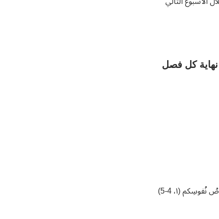
ال الأسبوع التالي
 نهاية كل فصل
نُفوسِكم (١، 4-5)