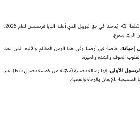
يومُ الأحد، الموافق 26 كانون الثاني، الذي تخصّصه الكنيسة هذا العام لكلمة الله، يُدخلنا في جوّ اليوبيل الذي أعلنه البابا فرنسيس لعام 2025.
ن الربّ يسوع.
 إحيائه
، خاصة في أرضنا وفي هذا الزمن المظلم والأليم الذي تجد
قلوب الخوف والشدة والحيرة.
رسول الأولى.
إنها رسالة قصيرة (مكوّنة من خمسة فصول فقط)، غير
المسيحية بالإيمان والرجاء والمحبة.