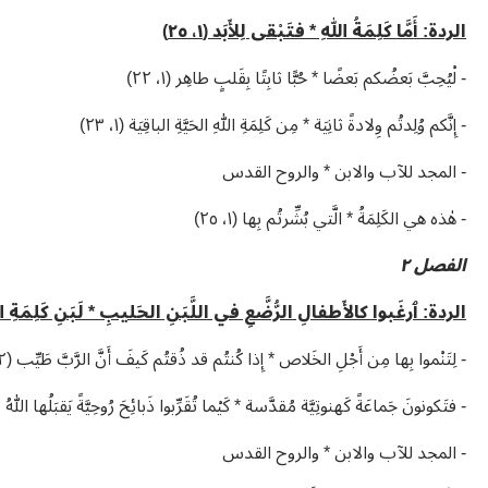
الردة: أَمَّا كَلِمَةُ اللهِ * فتَبْقى لِلأَبَد (١، ٢٥)
- لْيُحِبَّ بَعضُكم بَعضًا * حُبًّا ثابِتًا بِقَلبٍ طاهِر (١، ٢٢)
- إِنَّكم وُلِدتُم وِلادةً ثانِيَة * مِن كَلِمَةِ اللهِ الحَيَّةِ الباقِيَة (١، ٢٣)
- المجد للآب والابن * والروح القدس
- هٰذه هي الكَلِمَةُ * الَّتي بُشِّرتُم بِها (١، ٢٥)
الفصل ٢
الردة: ٱرغَبوا كالأَطفالِ الرُّضَّعِ في اللَّبَنِ الحَليبِ * لَبَنِ كَلِمَةِ الله (
- لِتَنْموا بِها مِن أَجْلِ الخَلاص * إِذا كُنتُم قد ذُقتُم كَيفَ أَنَّ الرَّبَّ طَيِّب (٢، ٣)
- فتَكونونَ جَماعَةً كَهنوتِيَّة مُقدَّسة * كَيْما تُقَرِّبوا ذَبائِحَ رُوحِيَّةً يَقبَلُها اللهُ
- المجد للآب والابن * والروح القدس