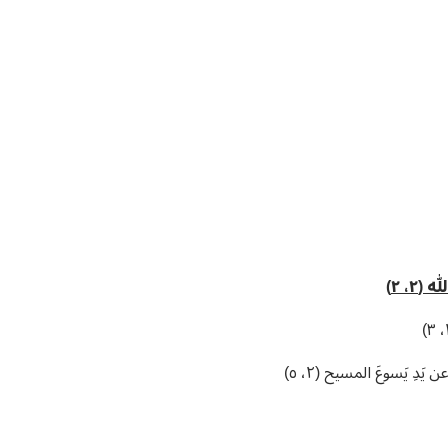
٢، ٢)
 عن يَدِ يَسوعَ المسيح (٢، ٥)