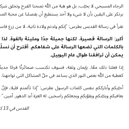
الرجاء المسيحي لا يخيّب، بل هو هبة من الله تمنحنا الفرح وتخلق شركةً
يرتكز على اليقين بأن لا شيء ولا أحد يستطيع أن يفصلنا عن محبة المسي
نقرأ في رسالة القديس بطرس: "إنكم ولدتم ولادة ثانية، لا من زرع فاسد، بل من 
أكرر: الرسالة قصيرة، لكنها جميلة جدًا ومليئة بالقوة. لذا أح
بالكلمات التي تضعها الرسالة على شفاهكم. أقترح أن نسلّط ال
يمكن أن ترافقنا طوال عام اليوبيل.
إذا فعلنا ذلك معًا، بإيمان وثقة، فسوف تكتسب ضمائرنُا فرحًا جدي
كعطية من الله بعض النور الذي يساعد في حلّ المشاكل التي تواجهنا.
أحيّيكم وأبارككم بنفس كلمات الرسول بطرس: "إذا تألمتم قليلا، فإنّ 
يعافيكم ويثبّتكم ويقوّيكم ويجعلكم راسخين. له العزة أبد الدهور. آمين." (1 بط 5، 10-11)
القدس في 13 كانون الثاني 2025