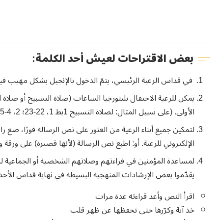
بعض الاقتراحات لعيش أحد الكلمة:
في قداس الرعية الرئيسي، يتمّ الدخول بالإنجيل بشكل مهيب فيو
يمكن للرعية الاحتفال بليتورجيا الساعات (صلاة التسبيح أو صلا
الأولى. (على سبيل المثال: لصلاة التسبيح 1بط 1، 22-23؛ 2، 4-5 – لصلاة الغروب 1بط 3، 8-9؛ 3، 13-16)
لتمكين جميع أبناء الرعية من العثور على نص الرسالة فورًا، ضع راب
الإلكتروني للرعية. أو: اطبع نص الرسالة (لأنها قصيرة) على ورقة 
لمساعدة المؤمنين في قراءتهم وصلاتهم الشخصية أو الجماعية 
يقدّموا بعض الإرشادات المنهجية البسيطة في نهاية قداس 
اقرأ النص وأعد قراءته عدة مرات
خذ آية وكرّرها حتى تحفظها عن ظهر قلب