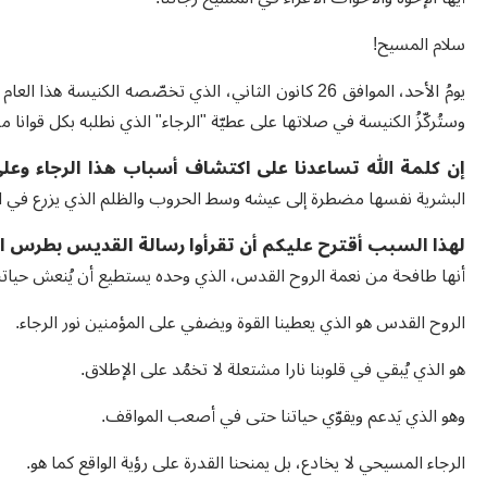
سلام المسيح!
وستُركّزُ الكنيسة في صلاتها على عطيّة "الرجاء" الذي نطلبه بكل قوانا م
إن كلمة الله تساعدنا على اكتشاف أسباب هذا الرجاء وعلى
البشرية نفسها مضطرة إلى عيشه وسط الحروب والظلم الذي يزرع في ال
لهذا السبب أقترح عليكم أن تقرأوا رسالة القديس بطرس ال
أنها طافحة من نعمة الروح القدس، الذي وحده يستطيع أن يُنعش حياتنا 
الروح القدس هو الذي يعطينا القوة ويضفي على المؤمنين نور الرجاء.
هو الذي يُبقي في قلوبنا نارا مشتعلة لا تخمُد على الإطلاق.
وهو الذي يَدعم ويقوّي حياتنا حتى في أصعب المواقف.
الرجاء المسيحي لا يخادع، بل يمنحنا القدرة على رؤية الواقع كما هو.