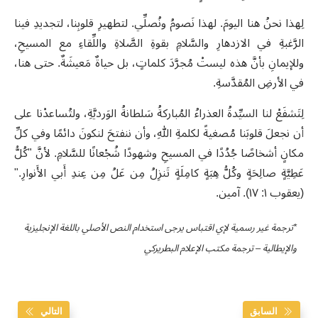
لِهذا نحنُ هنا اليومَ. لهذا نَصومُ ونُصلِّي. لتطهيرِ قلوبِنا، لتجديدِ فينا
الرَّغبةِ في الازدهارِ والسَّلامِ بقوةِ الصَّلاةِ واللِّقاءِ مع المسيحِ،
وللإيمانِ بأنَّ هذه ليستْ مُجرَّدَ كلماتٍ، بل حياةٌ مَعيشَةٌ. حتى هنا،
في الأرضِ المُقدَّسةِ
.
لِتَشفَعْ لنا السيِّدةُ العذراءُ المُباركةُ سَلطانةُ الوَرديَّةِ، ولتُساعدْنا على
أن نجعلَ قلوبَنا مُصغيةً لكلمةِ اللهِ، وأن ننفتحَ لنكونَ دائمًا وفي كلِّ
مكانٍ أشخاصًا جُدُدًا في المسيحِ وشهودًا شُجْعانًا للسَّلامِ. لأنَّ "كُلُّ
عَطِيَّةٍ صالِحَةٍ وكُلُّ هِبَةٍ كامِلَةٍ تَنزِلُ مِن عَلُ مِن عِندِ أَبي الأَنوارِ."
(يعقوب ١: ١٧). آمين
.
*ترجمة غير رسمية لإي اقتباس يرجى استخدام النص الأصلي باللغة الإنجليزية
والإيطالية – ترجمة مكتب الإعلام البطريركي
السابق
التالي