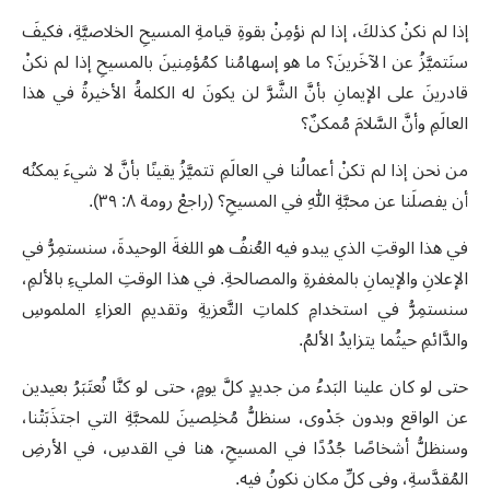
إذا لم نكنْ كذلكَ، إذا لم نؤمِنْ بقوةِ قيامةِ المسيحِ الخلاصيَّةِ، فكيفَ
سنَتميَّزُ عن الآخَرينَ؟ ما هو إسهامُنا كمُؤمِنينَ بالمسيحِ إذا لم نكنْ
قادرينَ على الإيمانِ بأنَّ الشَّرَّ لن يكونَ له الكلمةُ الأخيرةُ في هذا
العالَمِ وأنَّ السَّلامَ مُمكنٌ؟
من نحن إذا لم تكنْ أعمالُنا في العالَمِ تتميَّزُ يقينًا بأنَّ لا شيءَ يمكنُه
أن يفصلَنا عن محبَّةِ اللهِ في المسيحِ؟ (راجعْ رومة ٨: ٣٩)
.
في هذا الوقتِ الذي
يبدو فيه العُنفُ هو اللغةَ الوحيدةَ، سنستمِرُّ في
الإعلانِ والإيمانِ بالمغفرةِ والمصالحةِ. في هذا الوقتِ المليءِ بالألمِ،
سنستمِرُّ في استخدامِ كلماتِ التَّعزيةِ وتقديمِ العزاءِ الملموسِ
والدَّائمِ حيثُما يتزايدُ الألمُ
.
حتى لو كان علينا البَدءُ من جديدٍ كلَّ يومٍ، حتى لو كنَّا نُعتَبَرُ بعيدين
عن الواقع وبدون جَدْوى، سنظلُّ مُخلِصينَ للمحبَّةِ التي اجتذَبَتْنا،
وسنظلُّ أشخاصًا جُدُدًا في المسيحِ، هنا في القدسِ، في الأرضِ
المُقدَّسةِ، وفي كلِّ مكانٍ نكونُ فيه
.