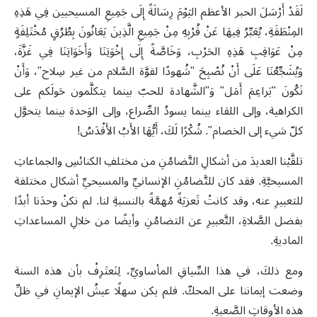
لَقَدْ أَرْسَلَ الحبر الأعظم اليَوْمَ رِسَالَةً إِلَى جَمِيعِ المسيحيين فِي هَذِهِ
المِنْطَقَةِ، يُعَبِّرُ فِيهَا عَنْ قُرْبِهِ مِنْ جَمِيعِ الَّذِينَ يَعَانُونَ بِطُرُقٍ مُخْتَلِفَةٍ
مِنْ عَوَاقِبِ هَذِهِ الحَرْبِ، وَخَاصَّةً إِلَى إِخْوَتِنَا وَأَخَوَاتِنَا فِي غَزَّةَ،
وَيُشَجِّعُنَا عَلَى أَنْ نُصْبِحَ "شُهودًا لقوَّة السَّلام من غير سِلاح"، وَأَنْ
نَكُونَ "بَراعِمَ أَمَل" وَ"الشَّهادة للحبّ بينما يتكلَّمون حَولَكم على
الكراهية، وإلى اللقاء بينما يسودُ الصِّراع، وإلى الوَحدة بينما يتحوَّل
كلّ شيء إلى الخصام". شُكْرًا لَكَ، أَيُّهَا الأَبُ الأَقْدَسُ
!
تلقَّيْنا العديدَ من أشكالِ التَّضامُنِ من مختلفِ الكنائسِ والجماعاتِ
المسيحيَّةِ. فقد كان للتَّضامُنِ الإنسانيِّ والمسيحيِّ أشكال مختلفة
للتعبيرِ عنه، وقد كانتْ تَعزيَةً مُهمَّةً بالنسبةِ لنا. لم نكنْ وحدَنا أبدًا
بفضل الصَّلاةِ، التَّعبيرِ عن التضامُنِ وأيضًا من خلالِ المساعداتِ
الماديةِ
.
ومع ذلكَ، في هذا السِّياقِ المأساويِّ، لِنَعتَرِفْ بأن
هذه السنة
وضعت إيماننا على المحكّ. فلم يكن سهلًا عيشُ الإيمانِ في ظلِّ
هذه الأوقاتِ الصَّعبةِ
.