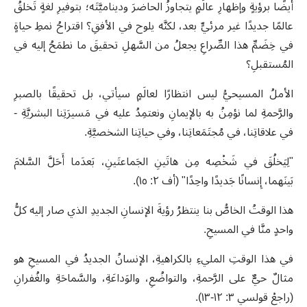
أيضًا برؤيةٍ وإظهارِ عالَمٍ يتجاوزُ الحاضرَ وديناميَّتَه؛ بتوفيرِ لغةٍ تَخلقُ
عالمًا جديدًا غير مرئيٍّ بعد، لكنَّه يلوح في الأفقِ؟ اقتراحُ نمطِ حياةٍ
في خِضَمِّ هذا الصِّراعِ يجعلُ من السَّهلِ تحقيقَ ما نطمَحُ إليه في
المُستقبلِ؟
الأملُ المسيحيُّ ليس انتظارًا لعالَمٍ سيأتي، بل تحقيقًا بالصبرِ
والرَّحمةِ لما نؤمِنُ به بالإيمانِ ونعتمِدُ عليه في مَسيرَتِنا البشريَّةِ -
في علاقاتِنا، في مُجتَمَعاتِنا، وفي حياتِنا الشخصيَّةِ
.
"
لِيَخلُقَ في شَخْصِه مِن هاتَينِ الجَماعتَينِ، بَعدَما أَحَلَّ السَّلامَ
بَينَهما، إِنسانًا جَديدًا واحِدًا" (أف ٢: ١٥)
.
هذا الوقتُ الخاصُّ بنا ينتظرُ رؤيةَ الإنسانِ الجديدِ الذي صار إليه كلُّ
واحدٍ منَّا في المسيحِ
.
في هذا الوقتِ المليءِ بالكراهيةِ، الإنسانُ الجديدُ في المسيحِ هو
مثالٌ حيٌّ على الرَّحمةِ، والتواضُعِ، والوَداعَةِ، والسَّماحَةِ والغُفرانِ
(راجعْ قولسي ٣: ١٢-١٣)
.