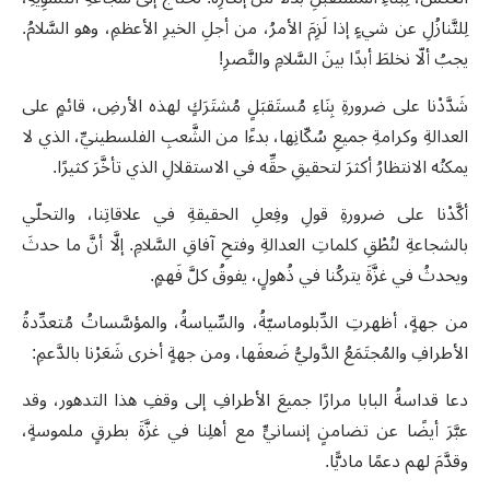
لِلتَّنازُلِ عن شيءٍ إذا لَزِمَ الأمرُ، من أجلِ الخيرِ الأعظمِ، وهو السَّلامُ.
يجبُ ألّا نخلطَ أبدًا بينَ السَّلامِ والنَّصرِ
!
شَدَّدْنا على ضرورةِ بِنَاءِ مُستَقبَلٍ مُشتَرَكٍ لهذه الأرضِ، قائمٍ على
العدالةِ وكرامةِ جميعِ سُكّانِها، بدءًا من الشَّعبِ الفلسطينيِّ، الذي لا
يمكنُه الانتظارُ أكثرَ لتحقيقِ حقِّه في الاستقلالِ الذي تأخَّرَ كثيرًا
.
أكَّدْنا على ضرورةِ قولِ وفِعلِ الحقيقةِ في علاقاتِنا، والتحلّي
بالشجاعةِ لنُطْقِ كلماتِ العدالةِ وفتحِ آفاقِ السَّلامِ. إلَّا أنَّ ما حدثَ
ويحدثُ في غزَّةَ يتركُنا في ذُهولٍ، يفوقُ كلَّ فَهمٍ
.
من جهةٍ، أظهرتِ الدِّبلوماسيّةُ، والسِّياسةُ، والمؤسَّساتُ مُتعدِّدةُ
الأطرافِ والمُجتَمَعُ الدَّوليُّ ضَعفَها، ومن جهةٍ أخرى شَعَرْنا بالدَّعمِ
:
دعا قداسةُ البابا مرارًا جميعَ الأطرافِ إلى وقفِ هذا التدهور
،
وقد
عبَّرَ أيضًا عن تضامنٍ إنسانيٍّ مع أهلِنا في غزَّةَ بطرقٍ ملموسةٍ،
وقدَّمَ لهم دعمًا ماديًّا.