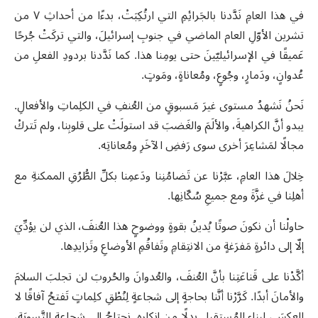
في هذا العامِ نَدَّدنا بالجَرائِمِ التي ارتُكِبَتْ، بدءًا من أحداثِ ٧ من
تشرين الأوّلِ العام الماضي في جنوبِ إسرائيلَ، والتي تركَتْ جُرحًا
عَميقًا في الإسرائيليّينَ حتى يومِنا هذا. كما نَدَّدنا بردودِ الفعلِ من
عُدوانٍ، ودَمارٍ، وجُوعٍ، ومُعاناةٍ، ومَوتٍ
.
نَحنُ نَشهدُ مستوى غيرَ مَسبوقٍ من العُنفِ في الكلِماتِ والأفعالِ.
يبدو أنَّ الكراهيةَ، والألَمَ والغَضبَ قد استولَتْ على قلوبِنا، ولم تَتركْ
مجالًا لمَشاعِرَ أخرى سوى رَفضِ الآخَرِ ومُعاناتِه
.
خِلالَ هذا العامِ، عبَّرْنا عن تَضامُنِنا ودَعمِنا بكلِّ الطُّرُقِ الممكنةِ مع
أهلِنا في غزَّةَ ومع جميعِ سُكّانِها
.
حاولْنا أن نكونَ صوتًا يُدينُ بقوةٍ ووضوحٍ هذا العُنفَ، الذي لن يؤدِّيَ
إلّا إلى دائرةٍ مَفرَغةٍ من الانتِقامِ وتَفاقُمِ الأوضاعِ وتَزايدِها
.
أكَّدْنا على قَناعَتِنا بأنَّ العُنفَ، والعُدوانَ والحُروبَ لن تجلبَ السلامَ
والأمانَ أبدًا. كَرَّرْنا أنَّنا بحاجةٍ إلى شجاعةٍ لِنُطْقِ كلِماتٍ تَفتحُ آفاقًا لا
العكسَ، لِبناءِ المُستقبلِ بدلًا من إنكارِه. نحتاجُ إلى شجاعةِ التَّسوِيَةِ،