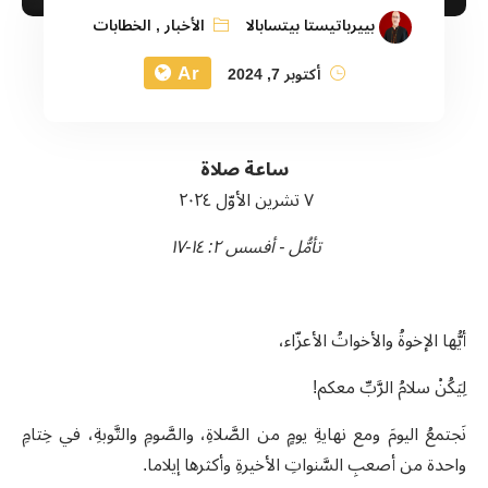
بييرباتيستا بيتسابالا
الأخبار
,
الخطابات
Ar
أكتوبر 7, 2024
ساعة صلاة
٧ تشرين الأوّل ٢٠٢٤
تأمُّل - أفسس ٢: ١٤-١٧
أيُّها الإخوةُ والأخواتُ الأعزّاء،
لِيَكُنْ سلامُ الرَّبِّ معكم
!
نَجتمعُ اليومَ ومع نهايةِ يومٍ من الصَّلاةِ، والصَّومِ والتَّوبةِ، في خِتامِ
واحدة من أصعبِ السَّنواتِ الأخيرةِ وأكثرها إيلاما
.