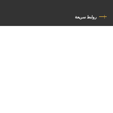
روابط سريعة
سياسة الخصوصية
مدونة قواعد السلوك
اتصل بنا
Latin Patriarchate Road
P.O.B 14152, Jerusalem 9114101
Tel
: +972 (2) 6471400
Email:
Chancellery@lpj.org