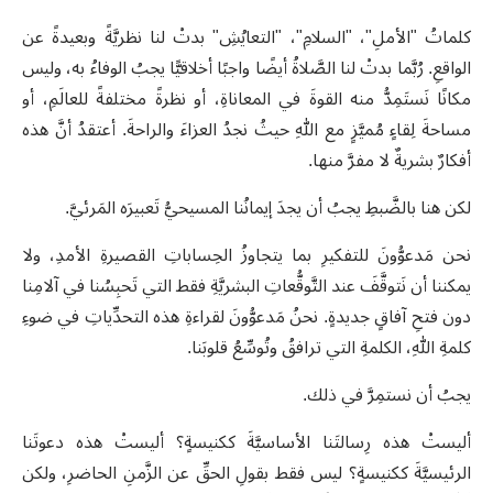
كلماتُ "الأملِ"، "السلامِ"، "التعايُشِ" بدتْ لنا نظريَّةً وبعيدةً عن
الواقعِ. رُبَّما بدتْ لنا الصَّلاةُ أيضًا واجبًا أخلاقيًّا يجبُ الوفاءُ به، وليس
مكانًا نَستَمِدُّ منه القوةَ في المعاناةِ، أو نظرةً مختلفةً للعالَمِ، أو
مساحةَ لِقاءٍ مُميَّزٍ مع اللهِ حيثُ نجدُ العزاءَ والراحةَ. أعتقدُ أنَّ هذه
أفكارٌ بشريةٌ لا مفرَّ منها
.
لكن هنا بالضَّبطِ يجبُ أن يجدَ إيمانُنا المسيحيُّ تَعبيرَه المَرئيَّ
.
نحن مَدعوُّونَ للتفكيرِ بما يتجاوزُ الحِساباتِ القصيرةِ الأمدِ، ولا
يمكننا أن نَتوقَّفَ عند التَّوقُّعاتِ البشريَّةِ فقط التي تَحبِسُنا في آلامِنا
دون فتحِ آفاقٍ جديدةٍ. نحنُ مَدعوُّونَ لقراءةِ هذه التحدِّياتِ في ضوءِ
كلمةِ اللهِ، الكلمةِ التي ترافقُ وتُوسِّعُ قلوبَنا
.
يجبُ أن نستمِرَّ في ذلك
.
أليستْ هذه رِسالتَنا الأساسيَّةَ ككنيسةٍ؟ أليستْ هذه دعوتَنا
الرئيسيَّةَ ككنيسةٍ؟ ليس فقط بقولِ الحقِّ عن الزَّمنِ الحاضرِ، ولكن