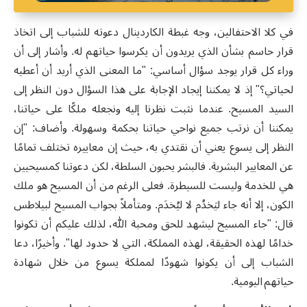
في كلا الاحتفالين، وجه غبطة الكاردينال دعوته للشباب إلى اتخاذ
قرار حاسم بشأن الذي يريدون أن يكرسوا حياتهم له. وأشار إلى أن
وراء كل قرار يوجد سؤال أساسي:
"
ما المعنى الذي أريد أن أعطيه
لحياتي؟
"
إذ لا يمكننا إيجاد الإجابة على هذا السؤال دون النظر إلى
السيد المسيح. عندما نثبت نظرنا إليه ونجعله ملكًا على حياتنا،
يمكننا أن نرتب جميع نواحي حياتنا بحكمة وسهولة. وأضاف
:
"إن
النظر إلى يسوع يعني أن نقتدي به، حيث إن معاييره تختلف تمامًا
عن المعايير البشرية. فالبشر يحبون السلطة، لكن دعوتنا كمسيحيين
هي للخدمة وليست للسيطرة. فعلى الرغم من أن المسيح هو ملك
الكون، إلا أنه جاء ليَخدُم لا ليُخدَم. ومتأملاً بجواب المسيح لبيلاطس
قال: "جاء المسيح ليشهد للحق ومحبة الله، لذلك عليكم أن تكونوا
خدامًا لهذه الحقيقة، لهذه المملكة، التي لا حدود لها
"
. وأخيرًا، دعا
الشباب إلى أن يكونوا شهودًا لمملكة يسوع من خلال شهادة
حياتهم اليومية.