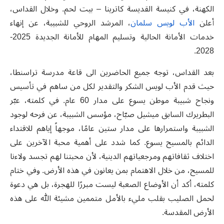
الكهنة، في كنيسة القديسة كاترينا – بيت لحم
.
وخلال القداس
،
أعلن
الأب لويس سلمان
، المرشد الروحي للشبيبة، عن إنهاء
خدمات الأمانة الحالية وتسليم المهام للأمانة الجديدة
2025-
2028.
بعد القداس
،
توجه جميع الحاضرين الى قاعة مدرسة تراسنطا،
حيث قدم الأب لويس الشكر والتقدير لكل من ساهم في تأسيس
ونجاح شبيبة موطن يسوع على مدار 60 عام. في كلمته، عبّر
البطريرك السابق ميشيل صبّاح، مؤسس الشبيبة، عن فرحه لوجود
الشبيبة واستمرارها على مدار ستين عامًا، موجهاً إياهم للاقتداء
الدائم بالمسيح يسوع
.
كما شدد على أهمية محبة الآخرين على
اختلاف ثقافاتهم ومرجعياتهم الدينية، لأن محبتنا لهم تجسد ولاءنا
للمسيح، من خلال الاهتمام بمن يعانون في هذه الأرض. وفي ختام
كلمته، أكد أن الأوضاع الصعبة ليست مبررًا للهجرة، بل هي دعوة
لحمل الصليب بقلب مليء بالأمل متممين مشيئة الله على هذه
الأرض المقدسة.