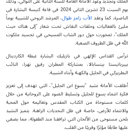
الملك وتجديد وعود الأمانة العامة للسنة الثانية على التوالي، وذلك
يوم السبت 23 تشرين الثاني 2024 في قاعة كنيسة البشارة في
الناصرة، كما وعقد
الأب رامز طوال
، المرشد الروحي للشبيبة يوماً
مليئ بالفعاليات وحلقات النقاش تحت شعار "إلى هناك حيث
الملك"، تمحورت حول دور الشاب المسيحي في تجسيد ملكوت
الله في ظل الظروف الصعبة
.
ترأس القداس الإلهي في بازيليك البشارة غبطة الكاردينال
بييرباتيستا
بيتسابالا، بمشاركة المطران رفيق نهرا، النائب
البطريركي في الجليل والكهنة
وأبناء الشبيبة
.
أطلقت الأمانة نشيد "يسوع ابن الجليل"، التي تهدف إلى تعزيز
فكرة انتماء يسوع للجليل وتسليط الضوء على الروحانية من خلال
كلمات مستوحاة من الكتاب المقدس وتعاليمه حول المحبة
والانتماء للأرض، خاصة في ظل التحديات الراهنة. يتميز النشيد
بلحن مستوحى من الألحان التي ترافقنا منذ الطفولة، مما يضفي
عليها طابعًا مؤثرًا وقريبًا من القلب
.