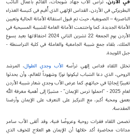
في الأردن،
ترأس الأب جهاد شويحات، القائم بأعمال النائب
البطريركي في الأردن، القداس الإلهي الذي أُقيم في كنيسة العذراء
الناصرية
–
الصويفية، حيث تم قبول استقالة الأمانة الحالية وتعيين
الأمانة الجديدة. كما واختتمت الأمانة العامة للشبيبة المسيحية في
الأردن يوم الجمعة 22 تشرين الثاني 2024 احتفالاتها بعيد يسوع
الملك، بلقاء جمع شبيبة الجامعية والعاملة في كلية التراسنطة -
جبل اللويبدة
.
تخلل اللقاء قداس إلهي ترأسه
الأب وجدي الطوال
، المرشد
الروحي، الذي دعا الشباب ليكونوا نورًا وشهوداً للعالم، وأن يحدثوا
تغييرًا إيجابيًا في حياتهم. كما عرض الأب وجدي شعار شبيبة الأردن
لعام 2025 - "احملوا ترس الإيمان" - مشيرًا إلى أهمية معرفة الله
بعمق ومحبة أكبر، مع التركيز على التعرف على الإيمان وأرضنا
المقدسة
.
تضمن اللقاء فقرات روحية وعروضًا فنية، وقد ألقى الأب سامر
مدانات محاضرة أكد خلالها أن الإيمان هو العلاج للخوف الذي