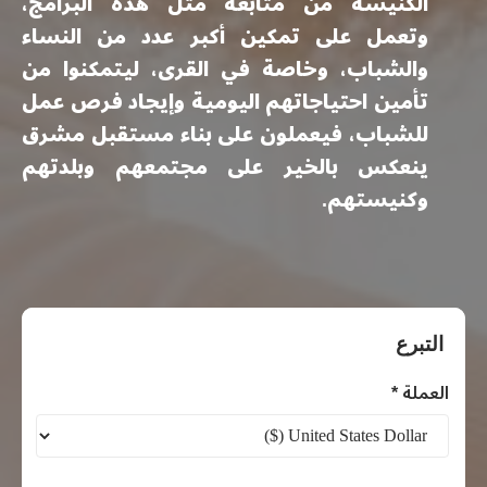
الكنيسة من متابعة مثل هذه البرامج،
وتعمل على تمكين أكبر عدد من النساء
والشباب، وخاصة في القرى، ليتمكنوا من
تأمين احتياجاتهم اليومية وإيجاد فرص عمل
للشباب، فيعملون على بناء مستقبل مشرق
ينعكس بالخير على مجتمعهم وبلدتهم
وكنيستهم.
تمكين
المرأة
التبرع
والشباب
العملة *