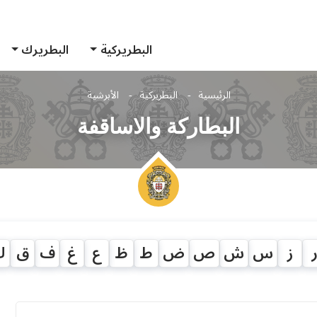
البطريركية
البطريرك
الرئيسية
البطريركية
الأبرشية
البطاركة والاساقفة
ز
س
ش
ص
ض
ط
ظ
ع
غ
ف
ق
ك