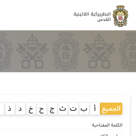
الجميع
أ
ب
ت
ث
ج
ح
خ
د
ذ
ر
الكلمة المفتاحية