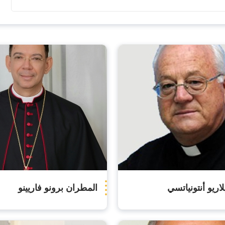
اريو أنتونياتسي
المطران برونو فاريينو