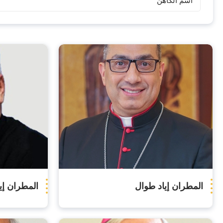
البطاركة
والاساقفة
المطران إياد طوال
المطران إيل