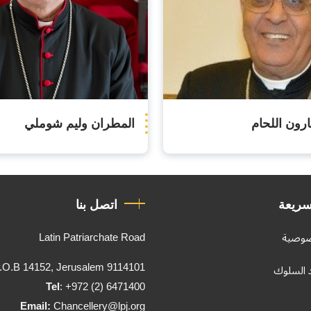
رون اللحام
المطران وليم شوملي
سريعة
اتصل بنا
Latin Patriarchate Road
صوصية
.O.B 14152, Jerusalem 9114101
د السلوك
Tel
: +972 (2) 6471400
Email:
Chancellery@lpj.org