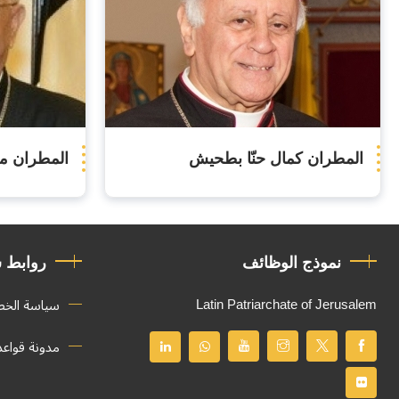
المطران كمال حنّا بطحيش
المطران ما
نموذج الوظائف
روابط 
Latin Patriarchate of Jerusalem
سياسة الخ
مدونة قواع