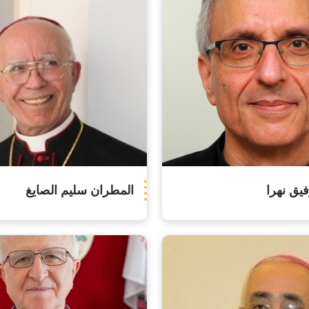
يق نهرا
المطران سليم الصايغ