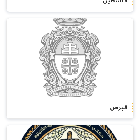
فلسطين
قبرص