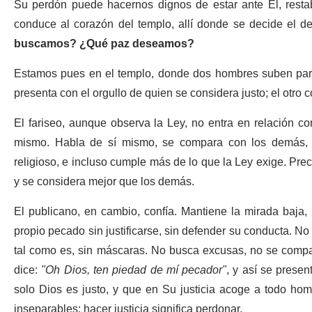
Su perdón puede hacernos dignos de estar ante Él, restab
conduce al corazón del templo, allí donde se decide el d
buscamos? ¿Qué paz deseamos?
Estamos pues en el templo, donde dos hombres suben para
presenta con el orgullo de quien se considera justo; el otro
El fariseo, aunque observa la Ley, no entra en relación co
mismo. Habla de sí mismo, se compara con los demás, j
religioso, e incluso cumple más de lo que la Ley exige. Prec
y se considera mejor que los demás.
El publicano, en cambio, confía. Mantiene la mirada baja, 
propio pecado sin justificarse, sin defender su conducta. No
tal como es, sin máscaras. No busca excusas, no se comp
dice:
"Oh Dios, ten piedad de mí pecador"
, y así se prese
solo Dios es justo, y que en Su justicia acoge a todo homb
inseparables: hacer justicia significa perdonar.