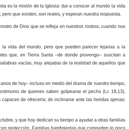
ta es la misión de la Iglesia: dar a conocer al mundo la vida
, pero que existen, son reales, y esperan nuestra respuesta.
l rostro de Dios que se refleja en nuestros rostros, cuando nos
 la vida del mundo, pero que pueden parecer lejanas a la
ntes que, en Tierra Santa –de donde provengo– suscitan a
palabras vacías, muy alejadas de la realidad de aquellos que
icanos de hoy– incluso en medio del drama de nuestro tiempo,
testimonio de quienes saben golpearse el pecho (Lc 18,13),
 capaces de ofrecerla; de inclinarse ante las heridas ajenas;
ctubre, y que hoy dedican su tiempo a ayudar a otras familias
ecen protección. Familias hambrientas que comparten lo poco