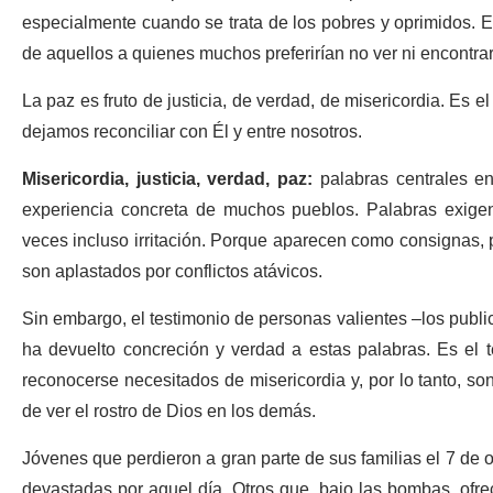
especialmente cuando se trata de los pobres y oprimidos. Es
de aquellos a quienes muchos preferirían no ver ni encontrar
La paz es fruto de justicia, de verdad, de misericordia. Es e
dejamos reconciliar con Él y entre nosotros.
Misericordia, justicia, verdad, paz:
palabras centrales en
experiencia concreta de muchos pueblos. Palabras exige
veces incluso irritación. Porque aparecen como consignas, 
son aplastados por conflictos atávicos.
Sin embargo, el testimonio de personas valientes –los publ
ha devuelto concreción y verdad a estas palabras. Es el 
reconocerse necesitados de misericordia y, por lo tanto, son
de ver el rostro de Dios en los demás.
Jóvenes que perdieron a gran parte de sus familias el 7 de o
devastadas por aquel día. Otros que, bajo las bombas, ofr