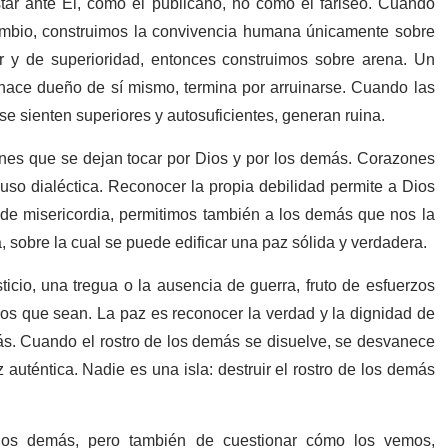
tar ante Él, como el publicano, no como el fariseo. Cuando
mbio, construimos la convivencia humana únicamente sobre
 y de superioridad, entonces construimos sobre arena. Un
 hace dueño de sí mismo, termina por arruinarse. Cuando las
se sienten superiores y autosuficientes, generan ruina.
nes que se dejan tocar por Dios y por los demás. Corazones
uso dialéctica. Reconocer la propia debilidad permite a Dios
e misericordia, permitimos también a los demás que nos la
, sobre la cual se puede edificar una paz sólida y verdadera.
cio, una tregua o la ausencia de guerra, fruto de esfuerzos
ios que sean. La paz es reconocer la verdad y la dignidad de
ás. Cuando el rostro de los demás se disuelve, se desvanece
 auténtica. Nadie es una isla: destruir el rostro de los demás
los demás, pero también de cuestionar cómo los vemos,