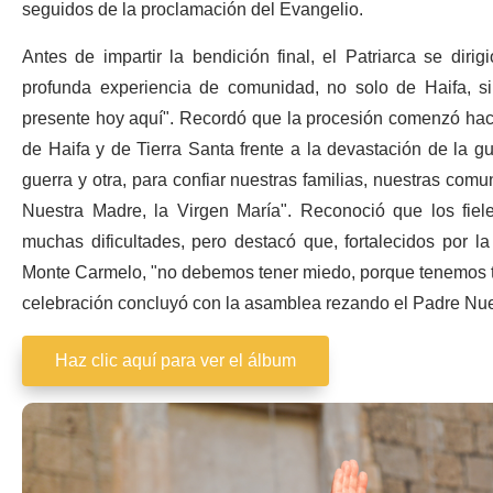
seguidos de la proclamación del Evangelio.
Antes de impartir la bendición final, el Patriarca se diri
profunda experiencia de comunidad, no solo de Haifa, sin
presente hoy aquí". Recordó que la procesión comenzó hace
de Haifa y de Tierra Santa frente a la devastación de la g
guerra y otra, para confiar nuestras familias, nuestras comu
Nuestra Madre, la Virgen María". Reconoció que los fie
muchas dificultades, pero destacó que, fortalecidos por la
Monte Carmelo, "no debemos tener miedo, porque tenemos to
celebración concluyó con la asamblea rezando el Padre Nue
Haz clic aquí para ver el álbum