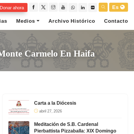
Es
Donar ahora
ias
Medios
Archivo Histórico
Contacto
 Monte Carmelo En Haifa
Carta a la Diócesis
abril 27, 2026
Meditación de S.B. Cardenal
Pierbattista Pizzaballa: XIX Domingo