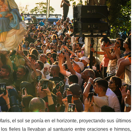
aris, el sol se ponía en el horizonte, proyectando sus últimos
los fieles la llevaban al santuario entre oraciones e himnos,