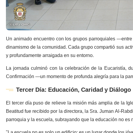
Un animado encuentro con los grupos parroquiales —entre e
dinamismo de la comunidad. Cada grupo compartió sus activi
y profundamente arraigada en su entorno.
La jornada culminó con la celebración de la Eucaristía, d
Confirmación —un momento de profunda alegría para la parr
Tercer Día: Educación, Caridad y Diálogo
El tercer día puso de relieve la misión más amplia de la Igl
Beatitud fue recibido por la directora, la Sra. Juman Al-Rabdi
parroquia y la escuela, subrayando que la educación no es m
"La escuela no es solo un edificio; es un lugar donde los j