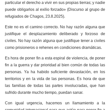
particular el derecho a vivir en sus propias tierras; y nadie
puede obligarlos a
l
exilio forz
ado
»
(Discurso al grupo de
refugiados de Chagos, 23.8.2025).
Este no es el camino correcto. No hay razón alguna que
justifique el desplazamiento deliberado y forzoso de
civiles.
No hay razón alguna que justifique
tener a civiles
como prisioneros o
rehenes
en condiciones dramáticas.
Es hora de poner fin a est
a espiral
de violencia,
de
poner
fin a la guerra y dar prioridad al bien común de
todas
las
personas.
Ya h
a habido suficiente devastación, en los
territorios y en la vida de las personas. Es hora de que
las familias de todas las partes involucradas, que han
sufrido durante mucho tiempo
,
puedan sanar.
Con igual urgencia, hacemos un llamamiento a la
comunidad internacional para que actúe para poner fin a