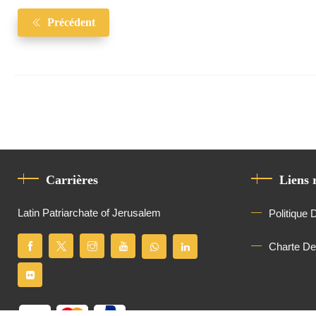
Précédent
Carrières
Liens 
Latin Patriarchate of Jerusalem
Politique 
Charte D