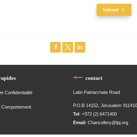
Suivant
rapides
contact
Latin Patriarchate Road
De Confidentialité
P.O.B 14152, Jerusalem 91141
e Comportement
Tel
: +972 (2) 6471400
Email:
Chancellery@lpj.org