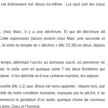
 cet évènement est Jésus lui-même : Lui seul voit les cieux
 chez Marc, il y a une déchirure. Et qui dit déchirure dit
Cette expression (skizo) revient chez Marc une seconde et
, le voile du temple se « déchira » (Mc 15,38) en deux, depuis
e temps, délimitait l’accès au domaine sacré, où personne ne
iel, le voile sont en quelque sorte ? les deux frontières qui
rofane : il les délimite et d’une certaine manière, les sépare.
nouvelle (Mc 1,1) que Jésus est venu apporter : depuis lors, par
ilité de notre condition humaine, marquée par le péché, il se
commence la gestation d’un autre, quelque chose de nouveau
a terre, Dieu et l’homme.