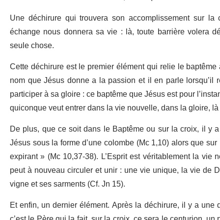
Une déchirure qui trouvera son accomplissement sur la cr
échange nous donnera sa vie : là, toute barrière volera déf
seule chose.
Cette déchirure est le premier élément qui relie le baptême à
nom que Jésus donne a la passion et il en parle lorsqu’il
participer à sa gloire : ce baptême que Jésus est pour l’insta
quiconque veut entrer dans la vie nouvelle, dans la gloire, là 
De plus, que ce soit dans le Baptême ou sur la croix, il y a 
Jésus sous la forme d’une colombe (Mc 1,10) alors que sur 
expirant » (Mc 10,37-38). L’Esprit est véritablement la vie n
peut à nouveau circuler et unir : une vie unique, la vie de 
vigne et ses sarments (Cf. Jn 15).
Et enfin, un dernier élément. Après la déchirure, il y a une
c’est le Père qui la fait, sur la croix, ce sera le centurion, 