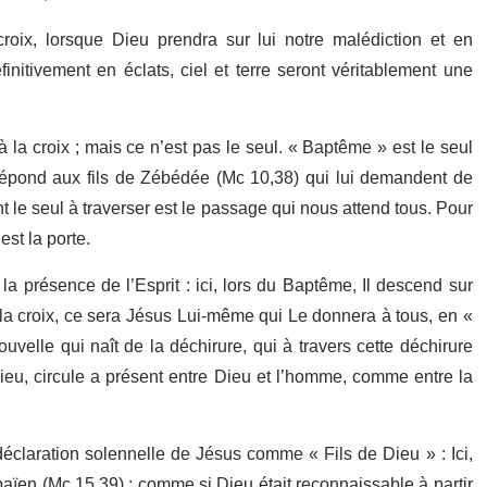
oix, lorsque Dieu prendra sur lui notre malédiction et en
initivement en éclats, ciel et terre seront véritablement une
 la croix ; mais ce n’est pas le seul. « Baptême » est le seul
 répond aux fils de Zébédée (Mc 10,38) qui lui demandent de
nt le seul à traverser est le passage qui nous attend tous. Pour
est la porte.
la présence de l’Esprit : ici, lors du Baptême, Il descend sur
la croix, ce sera Jésus Lui-même qui Le donnera à tous, en «
ouvelle qui naît de la déchirure, qui à travers cette déchirure
Dieu, circule a présent entre Dieu et l’homme, comme entre la
 déclaration solennelle de Jésus comme « Fils de Dieu » : Ici,
un païen (Mc 15,39) ; comme si Dieu était reconnaissable à partir