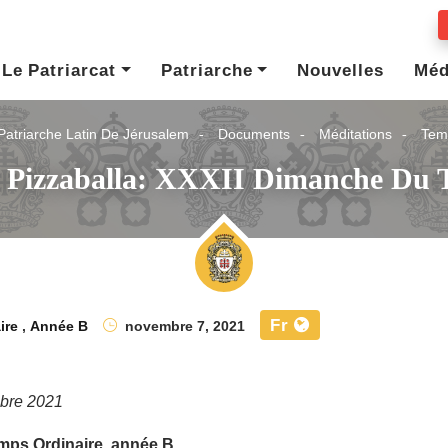
Le Patriarcat
Patriarche
Nouvelles
Méd
Patriarche Latin De Jérusalem
Documents
Méditations
Tem
e Pizzaballa: XXXII Dimanche Du 
Fr
ire
,
Année B
novembre 7, 2021
bre 2021
mps Ordinaire, année B