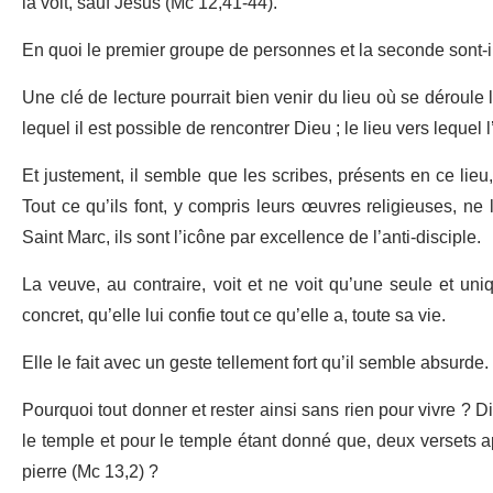
la voit, sauf Jésus (Mc 12,41-44).
En quoi le premier groupe de personnes et la seconde sont-il
Une clé de lecture pourrait bien venir du lieu où se déroule l
lequel il est possible de rencontrer Dieu ; le lieu vers leque
Et justement, il semble que les scribes, présents en ce lieu,
Tout ce qu’ils font, y compris leurs œuvres religieuses, n
Saint Marc, ils sont l’icône par excellence de l’anti-disciple.
La veuve, au contraire, voit et ne voit qu’une seule et uni
concret, qu’elle lui confie tout ce qu’elle a, toute sa vie.
Elle le fait avec un geste tellement fort qu’il semble absurde
Pourquoi tout donner et rester ainsi sans rien pour vivre ? D
le temple et pour le temple étant donné que, deux versets ap
pierre (Mc 13,2) ?