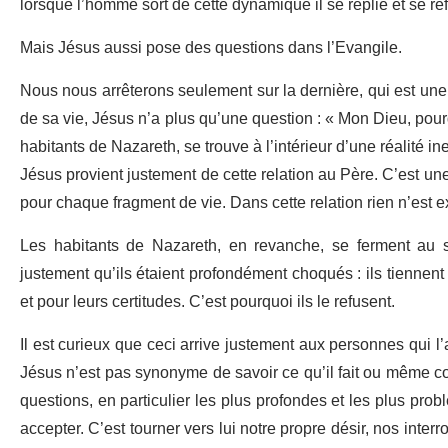
lorsque l’homme sort de cette dynamique il se replie et se re
Mais Jésus aussi pose des questions dans l’Evangile.
Nous nous arrêterons seulement sur la dernière, qui est une
de sa vie, Jésus n’a plus qu’une question : « Mon Dieu, pou
habitants de Nazareth, se trouve à l’intérieur d’une réalité i
Jésus provient justement de cette relation au Père. C’est une
pour chaque fragment de vie. Dans cette relation rien n’est e
Les habitants de Nazareth, en revanche, se ferment au sal
justement qu’ils étaient profondément choqués : ils tiennen
et pour leurs certitudes. C’est pourquoi ils le refusent.
Il est curieux que ceci arrive justement aux personnes qui l’
Jésus n’est pas synonyme de savoir ce qu’il fait ou même con
questions, en particulier les plus profondes et les plus pro
accepter. C’est tourner vers lui notre propre désir, nos inter