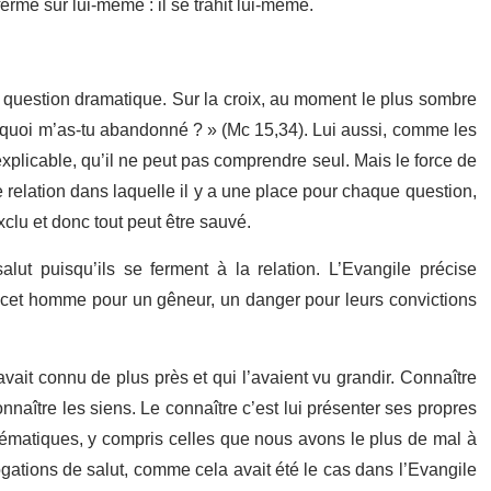
ferme sur lui-même : il se trahit lui-même.
 question dramatique. Sur la croix, au moment le plus sombre
rquoi m’as-tu abandonné ? » (Mc 15,34). Lui aussi, comme les
nexplicable, qu’il ne peut pas comprendre seul. Mais le force de
 relation dans laquelle il y a une place pour chaque question,
xclu et donc tout peut être sauvé.
ut puisqu’ils se ferment à la relation. L’Evangile précise
t cet homme pour un gêneur, un danger pour leurs convictions
avait connu de plus près et qui l’avaient vu grandir. Connaître
naître les siens. Le connaître c’est lui présenter ses propres
blématiques, y compris celles que nous avons le plus de mal à
rogations de salut, comme cela avait été le cas dans l’Evangile