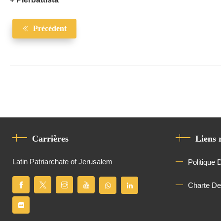
+ Pierbattista
Précédent
Carrières
Liens 
Latin Patriarchate of Jerusalem
Politique 
Charte D