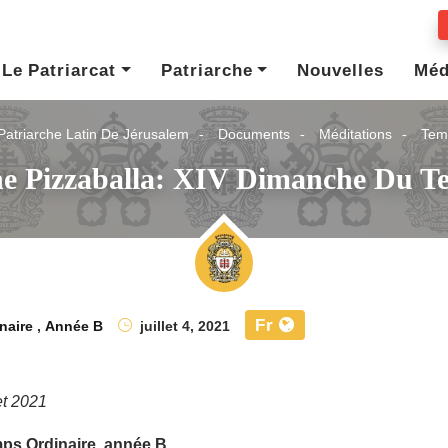
Le Patriarcat
Patriarche
Nouvelles
Méd
Patriarche Latin De Jérusalem
Documents
Méditations
Tem
he Pizzaballa: XIV Dimanche Du T
Fr
naire
,
Année B
juillet 4, 2021
let 2021
ps Ordinaire, année B