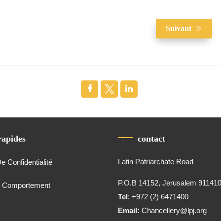
Suivant
rapides
contact
Latin Patriarchate Road
De Confidentialité
P.O.B 14152, Jerusalem 91141
e Comportement
Tel
: +972 (2) 6471400
Email:
Chancellery@lpj.org