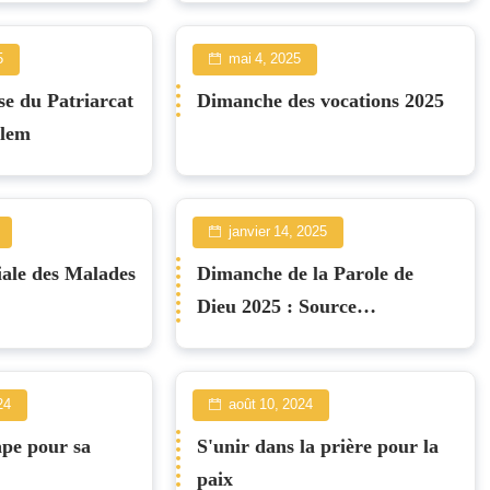
5
mai 4, 2025
èse du Patriarcat
Dimanche des vocations 2025
alem
janvier 14, 2025
ale des Malades
Dimanche de la Parole de
Dieu 2025 : Source
d'espérance en des temps
difficiles
24
août 10, 2024
ape pour sa
S'unir dans la prière pour la
paix