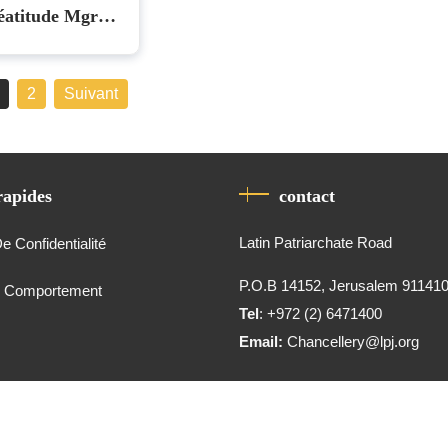
Béatitude Mgr
zzaballa
êtres et les
2
Suivant
rapides
contact
Latin Patriarchate Road
De Confidentialité
P.O.B 14152, Jerusalem 91141
e Comportement
Tel
: +972 (2) 6471400
Email:
Chancellery@lpj.org