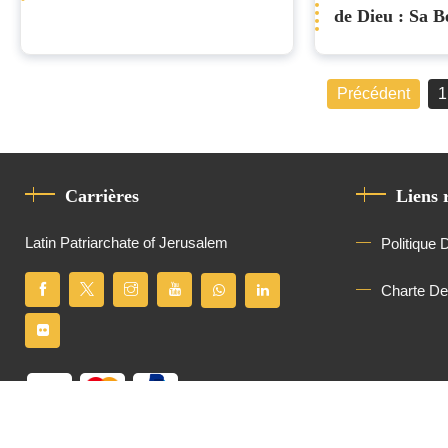
de Dieu : Sa 
Pierbattista Pi
remercie les pr
Précédent
1
fidèles
Carrières
Liens 
Latin Patriarchate of Jerusalem
Politique 
Charte D