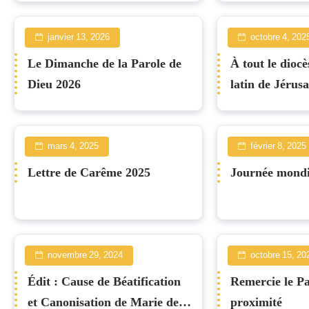
janvier 13, 2026
octobre 4, 202
Le Dimanche de la Parole de
À tout le dioc
Dieu 2026
latin de Jérus
mars 4, 2025
février 8, 2025
Lettre de Carême 2025
Journée mondi
novembre 29, 2024
octobre 15, 20
Édit : Cause de Béatification
Remercie le P
et Canonisation de Marie de la
proximité