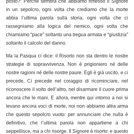
posto?” Perché sembra che abbiamo rimesso il Signore
in un sepolcro, ogni volta che crediamo che la morte
abbia l’ultima parola sulla storia, ogni volta che ci
rassegniamo alla logica del nemico, ogni volta che
chiamiamo “pace” soltanto una tregua armata e “giustizia”
soltanto il calcolo del danno.
Ma la Pasqua ci dice: il Risorto non sta dentro le nostre
strategie di sopravvivenza. Non è prigioniero né delle
nostre ragioni né delle nostre paure. Egli è già uscito, e ci
precede. Ci precede nel coraggio di ricominciare, nel
riconoscere il volto dell’altro, nel disarmare il cuore prima
ancora che le mani. E allora, mentre qui intorno a noi si
levano ancora voci di morte, noi non abbiamo altra arma
che questo sepolcro vuoto: per annunciare che nulla è
definitivo, che l’ultima parola non appartiene a chi
seppellisce, ma a chi risorge. Il Signore è risorto: e questo