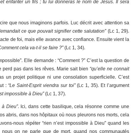
et enfanter un fils ; tu lui donneras le nom de Jésus. Il sera
cire que nous imaginons parfois. Luc décrit avec attention sa
 demandait ce que pouvait signifier cette salutation”
(Lc 1, 29).
 acte de foi, mais elle avance avec confiance. Ensuite vient la
Comment cela va-t-il se faire ?”
(Lc 1, 34).
st impossible”. Elle demande : “Comment ?” C’est la question de
 perd pas dans les rêves. Marie sait bien
“qu’elle ne connait
s un projet politique ni une consolation superficielle. C’est
t :
“Le Saint-Esprit viendra sur toi”
(Lc 1, 35). Et l’argument
est impossible à Dieu”
(Lc 1, 37).
e à Dieu”
. Ici, dans cette basilique, cela résonne comme une
s abris, dans nos hôpitaux où nous pleurons nos morts, cela
ons-nous répéter “rien n’est impossible à Dieu” quand les
 de nous on ne parle que de mort, quand nos communautés