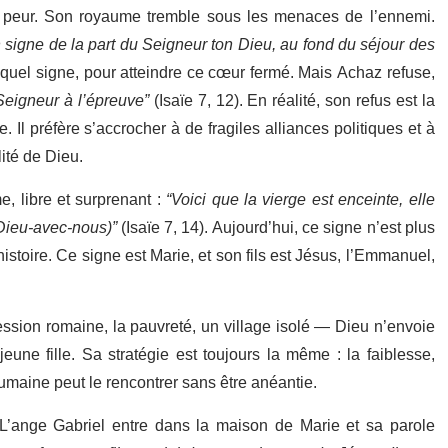
la peur. Son royaume tremble sous les menaces de l’ennemi.
signe de la part du Seigneur ton Dieu, au fond du séjour des
 quel signe, pour atteindre ce cœur fermé. Mais Achaz refuse,
Seigneur à l’épreuve”
(Isaïe 7, 12). En réalité, son refus est la
 Il préfère s’accrocher à de fragiles alliances politiques et à
lité de Dieu.
 libre et surprenant :
“Voici que la vierge est enceinte, elle
 Dieu-avec-nous)”
(Isaïe 7, 14). Aujourd’hui, ce signe n’est plus
stoire. Ce signe est Marie, et son fils est Jésus, l’Emmanuel,
ssion romaine, la pauvreté, un village isolé — Dieu n’envoie
une fille. Sa stratégie est toujours la même : la faiblesse,
é humaine peut le rencontrer sans être anéantie.
 L’ange Gabriel entre dans la maison de Marie et sa parole