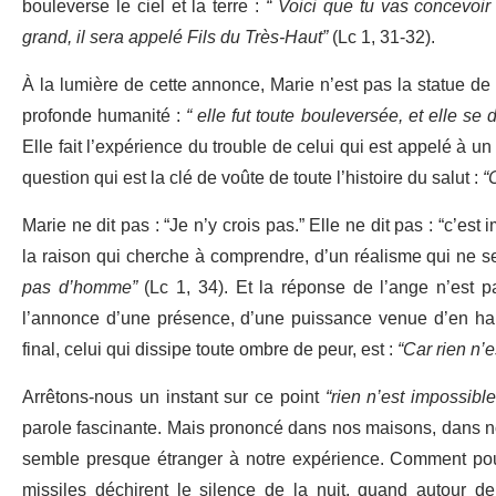
bouleverse le ciel et la terre :
“ Voici que tu vas concevoir 
grand, il sera appelé Fils du Très-Haut”
(Lc 1, 31-32).
À la lumière de cette annonce, Marie n’est pas la statue de 
profonde humanité :
“ elle fut toute bouleversée, et elle se
Elle fait l’expérience du trouble de celui qui est appelé à un
question qui est la clé de voûte de toute l’histoire du salut :
“
Marie ne dit pas : “Je n’y crois pas.” Elle ne dit pas : “c’e
la raison qui cherche à comprendre, d’un réalisme qui ne se
pas d’homme”
(Lc 1, 34). Et la réponse de l’ange n’est pa
l’annonce d’une présence, d’une puissance venue d’en hau
final, celui qui dissipe toute ombre de peur, est :
“Car rien n’
Arrêtons-nous un instant sur ce point
“rien n’est impossibl
parole fascinante. Mais prononcé dans nos maisons, dans no
semble presque étranger à notre expérience. Comment pouv
missiles déchirent le silence de la nuit, quand autour