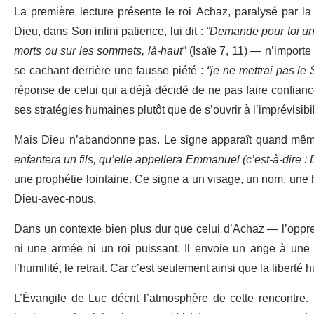
La première lecture présente le roi Achaz, paralysé par 
Dieu, dans Son infini patience, lui dit :
“Demande pour toi un 
morts ou sur les sommets, là-haut”
(Isaïe 7, 11) — n’importe
se cachant derrière une fausse piété :
“je ne mettrai pas le 
réponse de celui qui a déjà décidé de ne pas faire confiance.
ses stratégies humaines plutôt que de s’ouvrir à l’imprévisibi
Mais Dieu n’abandonne pas. Le signe apparaît quand même,
enfantera un fils, qu’elle appellera Emmanuel (c’est-à-dire :
une prophétie lointaine. Ce signe a un visage, un nom, une hi
Dieu-avec-nous.
Dans un contexte bien plus dur que celui d’Achaz — l’oppre
ni une armée ni un roi puissant. Il envoie un ange à une je
l’humilité, le retrait. Car c’est seulement ainsi que la libert
L’Évangile de Luc décrit l’atmosphère de cette rencontre.