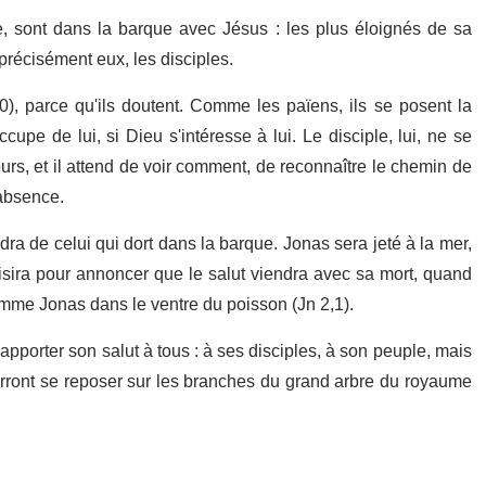
ve, sont dans la barque avec Jésus : les plus éloignés de sa
récisément eux, les disciples.
,40), parce qu'ils doutent. Comme les païens, ils se posent la
pe de lui, si Dieu s'intéresse à lui. Le disciple, lui, ne se
ours, et il attend de voir comment, de reconnaître le chemin de
 absence.
ra de celui qui dort dans la barque. Jonas sera jeté à la mer,
isira pour annoncer que le salut viendra avec sa mort, quand
comme Jonas dans le ventre du poisson (Jn 2,1).
pporter son salut à tous : à ses disciples, à son peuple, mais
pourront se reposer sur les branches du grand arbre du royaume