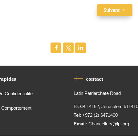
Suivant
rapides
contact
Latin Patriarchate Road
De Confidentialité
P.O.B 14152, Jerusalem 91141
e Comportement
Tel
: +972 (2) 6471400
Email:
Chancellery@lpj.org