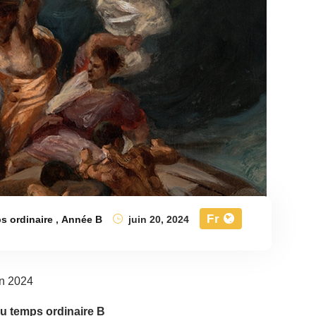
Fr
s ordinaire
,
Année B
juin 20, 2024
in 2024
 temps ordinaire B