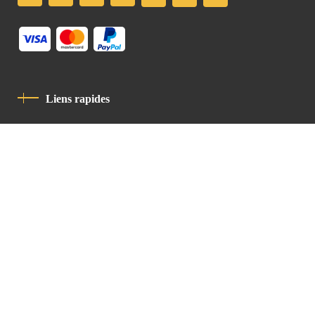
Liens rapides
Politique De Confidentialité
Charte De Comportement
contact
Latin Patriarchate Road
P.O.B 14152, Jerusalem 9114101
Tel
: +972 (2) 6471400