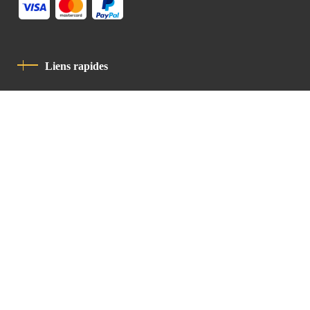
Liens rapides
Politique De Confidentialité
Charte De Comportement
contact
Latin Patriarchate Road
P.O.B 14152, Jerusalem 9114101
Tel
: +972 (2) 6471400
Email:
Chancellery@lpj.org