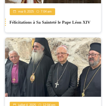
mai 9, 2025
7:04 am
Félicitations à Sa Sainteté le Pape Léon XIV
juillet 4, 2025
12:04 pm