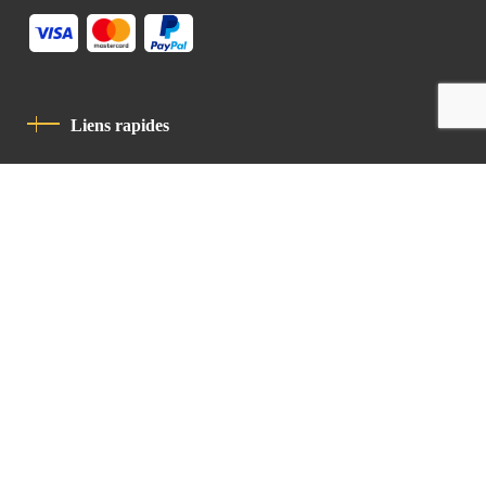
Liens rapides
Politique De Confidentialité
Charte De Comportement
contact
Latin Patriarchate Road
P.O.B 14152, Jerusalem 9114101
Tel
: +972 (2) 6471400
Email:
Chancellery@lpj.org