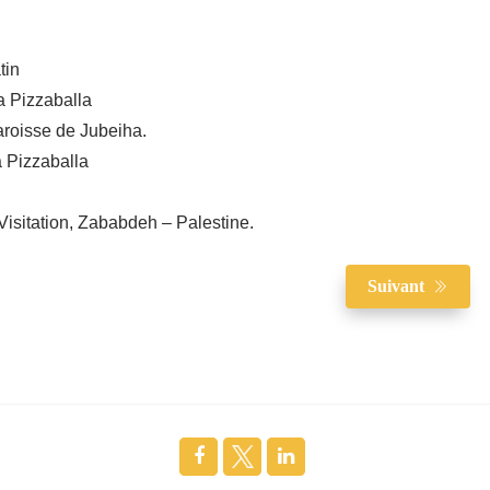
tin
ta Pizzaballa
aroisse de Jubeiha.
a Pizzaballa
Visitation, Zababdeh – Palestine.
Suivant