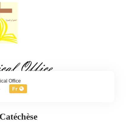
cal Office
Fr
e
 Catéchèse