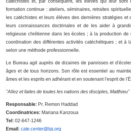
catéchistes et, par conséquent, les élèves qui leur sont 
formation continue : ateliers, séminaires, retraites spirituel
les catéchistes et leurs élèves des dernières stratégies e
leurs connaissances doctrinales et de les aider à grandir 
religieuse chrétienne dans les écoles ; à la production de 
coordination des différentes activités catéchétiques ; et à la
selon une méthode professionnelle.
Le Bureau agit auprès de dizaines de paroisses et d'écoles
âges et de tous horizons. Son rôle est essentiel au maintien d
âmes et les esprits en adhérant et en soutenant l'esprit de l'
"Allez et faites de toutes les nations des disciples, Matthieu" 
Responsable:
Pr. Remon Haddad
Coordinatrices:
Mariana Kanzoua
Tel:
02-647-1246
Email:
cate.center@lpj.org