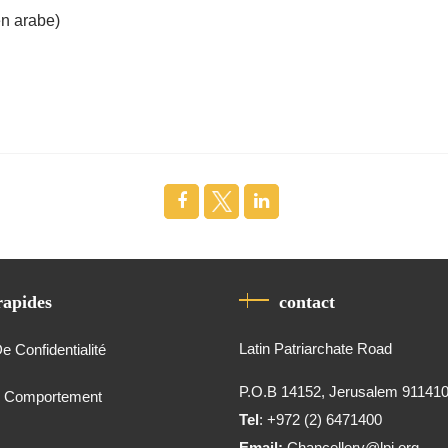
n arabe)
rapides
contact
Latin Patriarchate Road
De Confidentialité
P.O.B 14152, Jerusalem 91141
e Comportement
Tel
: +972 (2) 6471400
Email:
Chancellery@lpj.org