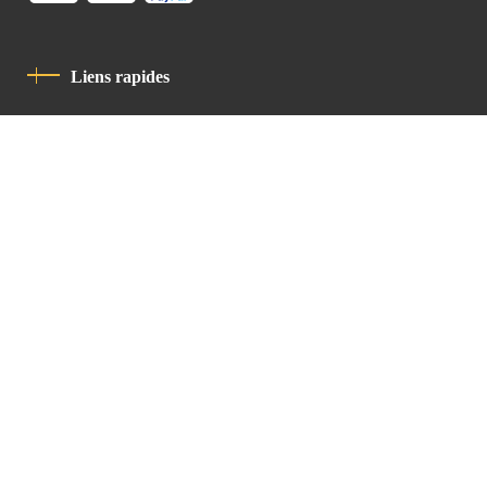
Liens rapides
Politique De Confidentialité
Charte De Comportement
contact
Latin Patriarchate Road
P.O.B 14152, Jerusalem 9114101
Tel
: +972 (2) 6471400
Email:
Chancellery@lpj.org