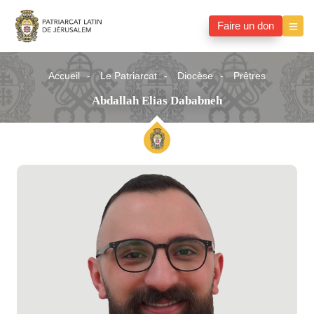
Faire un don
Accueil
Le Patriarcat
Diocèse
Prêtres
Abdallah Elias Dababneh