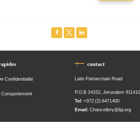
rapides
contact
Latin Patriarchate Road
De Confidentialité
P.O.B 14152, Jerusalem 91141
e Comportement
Tel
: +972 (2) 6471400
Email:
Chancellery@lpj.org