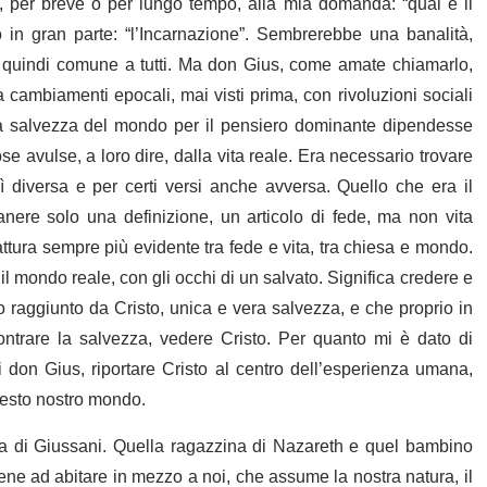
, per breve o per lungo tempo, alla mia domanda: “qual è il
in gran parte: “l’Incarnazione”. Sembrerebbe una banalità,
a, quindi comune a tutti. Ma don Gius, come amate chiamarlo,
 cambiamenti epocali, mai visti prima, con rivoluzioni sociali
 salvezza del mondo per il pensiero dominante dipendesse
 avulse, a loro dire, dalla vita reale. Era necessario trovare
 diversa e per certi versi anche avversa. Quello che era il
manere solo una definizione, un articolo di fede, ma non vita
ttura sempre più evidente tra fede e vita, tra chiesa e mondo.
il mondo reale, con gli occhi di un salvato. Significa credere e
 raggiunto da Cristo, unica e vera salvezza, e che proprio in
trare la salvezza, vedere Cristo. Per quanto mi è dato di
i don Gius, riportare Cristo al centro dell’esperienza umana,
questo nostro mondo.
a di Giussani. Quella ragazzina di Nazareth e quel bambino
ne ad abitare in mezzo a noi, che assume la nostra natura, il