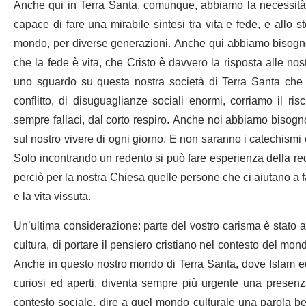
Anche qui in Terra Santa, comunque, abbiamo la necessità di
capace di fare una mirabile sintesi tra vita e fede, e allo 
mondo, per diverse generazioni. Anche qui abbiamo bisogno, 
che la fede è vita, che Cristo è davvero la risposta alle no
uno sguardo su questa nostra società di Terra Santa che si
conflitto, di disuguaglianze sociali enormi, corriamo il ri
sempre fallaci, dal corto respiro. Anche noi abbiamo bisogn
sul nostro vivere di ogni giorno. E non saranno i catechismi o l
Solo incontrando un redento si può fare esperienza della re
perciò per la nostra Chiesa quelle persone che ci aiutano a fa
e la vita vissuta.
Un’ultima considerazione: parte del vostro carisma è stato a
cultura, di portare il pensiero cristiano nel contesto del mon
Anche in questo nostro mondo di Terra Santa, dove Islam e
curiosi ed aperti, diventa sempre più urgente una presenza
contesto sociale, dire a quel mondo culturale una parola bell