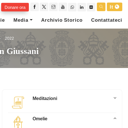
It
Donare ora
ie
Media
Archivio Storico
Contattateci
2022
n Giussani
Meditazioni
Omelie