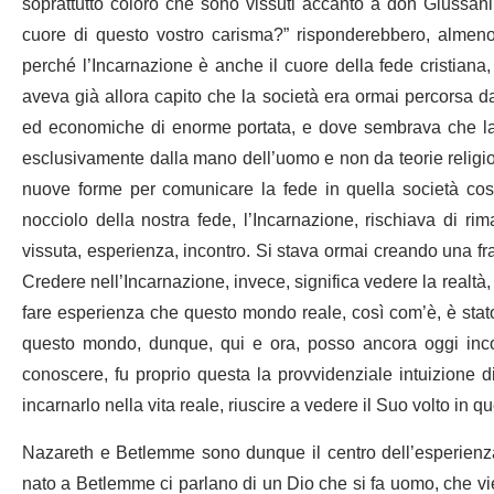
soprattutto coloro che sono vissuti accanto a don Giussani
cuore di questo vostro carisma?” risponderebbero, almeno 
perché l’Incarnazione è anche il cuore della fede cristian
aveva già allora capito che la società era ormai percorsa da
ed economiche di enorme portata, e dove sembrava che la
esclusivamente dalla mano dell’uomo e non da teorie religiose
nuove forme per comunicare la fede in quella società così
nocciolo della nostra fede, l’Incarnazione, rischiava di ri
vissuta, esperienza, incontro. Si stava ormai creando una fra
Credere nell’Incarnazione, invece, significa vedere la realtà, 
fare esperienza che questo mondo reale, così com’è, è stato
questo mondo, dunque, qui e ora, posso ancora oggi incon
conoscere, fu proprio questa la provvidenziale intuizione d
incarnarlo nella vita reale, riuscire a vedere il Suo volto in 
Nazareth e Betlemme sono dunque il centro dell’esperienz
nato a Betlemme ci parlano di un Dio che si fa uomo, che vie