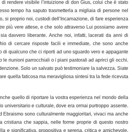
 rendere visibile l’intuizione di don Gius, colui che è stato
stesso tempo ha saputo trasmetterla a migliaia di persone nel
si proprio noi, custodi dell’Incarnazione, di fare esperienza
stre più vere attese, e che solo attraverso Lui possiamo avere
a davvero liberante. Anche noi, infatti, lacerati da anni di
schio di cercare risposte facili e immediate, che sono anche
o di qualcuno che ci riporti ad uno sguardo vero e appagante
e riunioni parrocchiali o i piani pastorali ad aprirci gli occhi.
denzione. Solo un salvato può testimoniare la salvezza. Siate
re quella faticosa ma meravigliosa sintesi tra la fede ricevuta
nche quello di riportare la vostra esperienza nel mondo della
do universitario e culturale, dove era ormai purtroppo assente.
d Ebraismo sono culturalmente maggioritari, vivaci ma anche
 cristiana che sappia, nelle forme proprie di questo nostro
a e significativa, propositiva e serena, critica e amichevole.