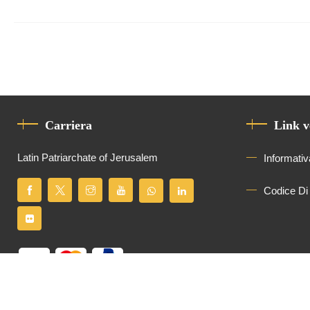
Carriera
Link v
Latin Patriarchate of Jerusalem
Informativ
Codice Di
Tutti i diritti riservati
Latin Patriarchate of Jerusalem
© 2026