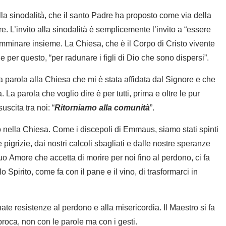
lla sinodalità, che il santo Padre ha proposto come via della
 L’invito alla sinodalità è semplicemente l’invito a “essere
amminare insieme. La Chiesa, che è il Corpo di Cristo vivente
per questo, “per radunare i figli di Dio che sono dispersi”.
a parola alla Chiesa che mi è stata affidata dal Signore e che
 La parola che voglio dire è per tutti, prima e oltre le pur
uscita tra noi: “
Ritorniamo alla comunità
”.
nella Chiesa. Come i discepoli di Emmaus, siamo stati spinti
 pigrizie, dai nostri calcoli sbagliati e dalle nostre speranze
uo Amore che accetta di morire per noi fino al perdono, ci fa
lo Spirito, come fa con il pane e il vino, di trasformarci in
te resistenze al perdono e alla misericordia. Il Maestro si fa
iproca, non con le parole ma con i gesti.