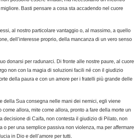
 migliore. Basti pensare a cosa sta accadendo nel cuore
tessi, al nostro particolare vantaggio o, al massimo, a quello
ione, dell’interesse proprio, della mancanza di un vero senso
uo donarsi per radunarci. Di fronte alle nostre paure, al cuore
argo non con la magia di soluzioni facili né con il giudizio
rte della paura e con un amore per i fratelli più grande delle
e della Sua consegna nelle mani dei nemici, egli viene
o come allora, mite come allora, pronto a fare della morte un
 decisione di Caifa, non contesta il giudizio di Pilato, non
era o per una semplice passiva non violenza, ma per affermare
cia in Dio e dell’amore per tutti.