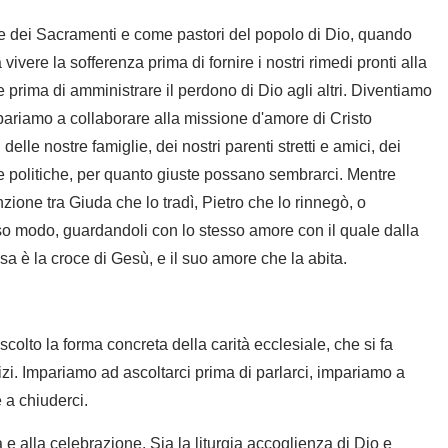
e dei Sacramenti e come pastori del popolo di Dio, quando
 vivere la sofferenza prima di fornire i nostri rimedi pronti alla
 prima di amministrare il perdono di Dio agli altri. Diventiamo
ariamo a collaborare alla missione d'amore di Cristo
elle nostre famiglie, dei nostri parenti stretti e amici, dei
ali e politiche, per quanto giuste possano sembrarci. Mentre
nzione tra Giuda che lo tradì, Pietro che lo rinnegò, o
tesso modo, guardandoli con lo stesso amore con il quale dalla
a è la croce di Gesù, e il suo amore che la abita.
ascolto la forma concreta della carità ecclesiale, che si fa
izi. Impariamo ad ascoltarci prima di parlarci, impariamo a
 a chiuderci.
e alla celebrazione. Sia la liturgia accoglienza di Dio e