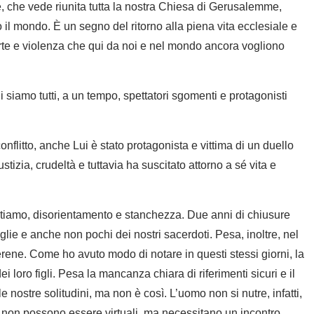
e, che vede riunita tutta la nostra Chiesa di Gerusalemme,
to il mondo. È un segno del ritorno alla piena vita ecclesiale e
rte e violenza che qui da noi e nel mondo ancora vogliono
i siamo tutti, a un tempo, spettatori sgomenti e protagonisti
flitto, anche Lui è stato protagonista e vittima di un duello
stizia, crudeltà e tuttavia ha suscitato attorno a sé vita e
ntiamo, disorientamento e stanchezza. Due anni di chiusure
lie e anche non pochi dei nostri sacerdoti. Pesa, inoltre, nel
rene. Come ho avuto modo di notare in questi stessi giorni, la
i loro figli. Pesa la mancanza chiara di riferimenti sicuri e il
e nostre solitudini, ma non è così. L’uomo non si nutre, infatti,
rgie non possono essere virtuali, ma necessitano un incontro