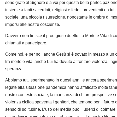
sono grato al Signore e a voi per questa bella partecipazion
insieme a tanti sacerdoti, religiosi e fedeli provenienti da tut
sociale, una piccola risurrezione, nonostante le ombre di mo
imporsi alle nostre coscienze.
Davvero non finisce il prodigioso duello tra Morte e Vita di cu
chiamati a partecipare.
Come noi, e per noi, anche Gesù si è trovato in mezzo a un con
tra morte e vita, anche Lui ha dovuto affrontare violenza, ingiu
speranza.
Abbiamo tutti sperimentato in questi anni, e ancora sperime
legate alla situazione pandemica hanno affaticato molte famig
nostro contesto sociale, la mancanza di chiare prospettive se
violenza ciclica spaventa i genitori, che temono per il futuro de
senso di solitudine. L’uso dei media può illuderci di colmare l
di condivisioni virtuali, ma di relazioni reali. Le nostre litu