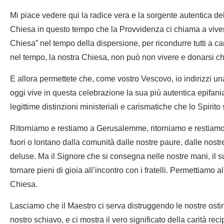
Mi piace vedere qui la radice vera e la sorgente autentica de
Chiesa in questo tempo che la Provvidenza ci chiama a vivere.
Chiesa” nel tempo della dispersione, per ricondurre tutti a c
nel tempo, la nostra Chiesa, non può non vivere e donarsi che 
E allora permettete che, come vostro Vescovo, io indirizzi un
oggi vive in questa celebrazione la sua più autentica epifania.
legittime distinzioni ministeriali e carismatiche che lo Spirito s
Ritorniamo e restiamo a Gerusalemme, ritorniamo e restiamo 
fuori o lontano dalla comunità dalle nostre paure, dalle nostre
deluse. Ma il Signore che si consegna nelle nostre mani, il s
tornare pieni di gioia all’incontro con i fratelli. Permettiamo al
Chiesa.
Lasciamo che il Maestro ci serva distruggendo le nostre ostina
nostro schiavo, e ci mostra il vero significato della carità rec