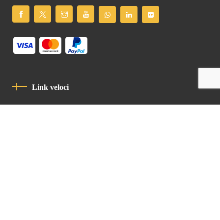
Link veloci
Informativa Sulla Privacy
Codice Di Condotta
Contatto
Latin Patriarchate Road
P.O.B 14152, Jerusalem 9114101