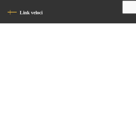
Link veloci
Informativa Sulla Privacy
Codice Di Condotta
Contatto
Latin Patriarchate Road
P.O.B 14152, Jerusalem 9114101
Tel
: +972 (2) 6471400
Email:
Chancellery@lpj.org
Newsletter