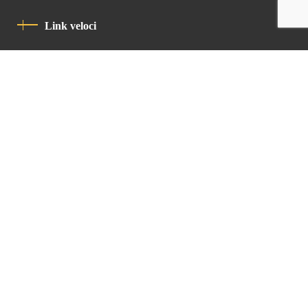
Link veloci
Informativa Sulla Privacy
Codice Di Condotta
Contatto
Latin Patriarchate Road
P.O.B 14152, Jerusalem 9114101
Tel
: +972 (2) 6471400
Email:
Chancellery@lpj.org
Newsletter