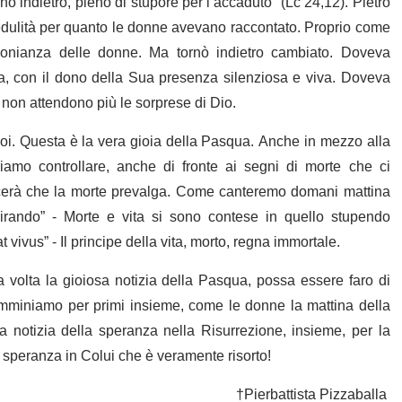
 indietro, pieno di stupore per l’accaduto” (Lc 24,12). Pietro
edulità per quanto le donne avevano raccontato. Proprio come
imonianza delle donne. Ma tornò indietro cambiato. Doveva
a, con il dono della Sua presenza silenziosa e viva. Doveva
i non attendono più le sorprese di Dio.
oi. Questa è la vera gioia della Pasqua. Anche in mezzo alla
iamo controllare, anche di fronte ai segni di morte che ci
scerà che la morte prevalga. Come canteremo domani mattina
mirando” - Morte e vita si sono contese in quello stupendo
vivus” - Il principe della vita, morto, regna immortale.
 volta la gioiosa notizia della Pasqua, possa essere faro di
amminiamo per primi insieme, come le donne la mattina della
notizia della speranza nella Risurrezione, insieme, per la
 speranza in Colui che è veramente risorto!
battista Pizzaballa