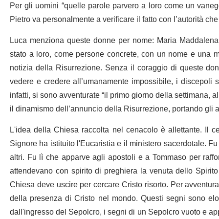
Per gli uomini “quelle parole parvero a loro come un vane
Pietro va personalmente a verificare il fatto con l’autorità ch
Luca menziona queste donne per nome: Maria Maddalena, G
stato a loro, come persone concrete, con un nome e una mis
notizia della Risurrezione. Senza il coraggio di queste do
vedere e credere all’umanamente impossibile, i discepoli sa
infatti, si sono avventurate “il primo giorno della settimana,
il dinamismo dell’annuncio della Risurrezione, portando gli apo
L'idea della Chiesa raccolta nel cenacolo è allettante. Il 
Signore ha istituito l'Eucaristia e il ministero sacerdotale. Fu
altri. Fu lì che apparve agli apostoli e a Tommaso per rafforz
attendevano con spirito di preghiera la venuta dello Spirit
Chiesa deve uscire per cercare Cristo risorto. Per avventura
della presenza di Cristo nel mondo. Questi segni sono eloq
dall'ingresso del Sepolcro, i segni di un Sepolcro vuoto e a