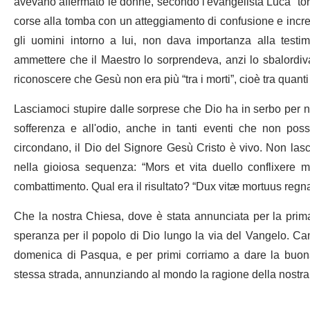
avevano affermato le donne, secondo l'evangelista Luca “tornò
corse alla tomba con un atteggiamento di confusione e incr
gli uomini intorno a lui, non dava importanza alla test
ammettere che il Maestro lo sorprendeva, anzi lo sbalordiv
riconoscere che Gesù non era più “tra i morti”, cioè tra quant
Lasciamoci stupire dalle sorprese che Dio ha in serbo per n
sofferenza e all'odio, anche in tanti eventi che non poss
circondano, il Dio del Signore Gesù Cristo è vivo. Non la
nella gioiosa sequenza: “Mors et vita duello conflixere 
combattimento. Qual era il risultato? “Dux vitæ mortuus regnat 
Che la nostra Chiesa, dove è stata annunciata per la prima
speranza per il popolo di Dio lungo la via del Vangelo. C
domenica di Pasqua, e per primi corriamo a dare la buona 
stessa strada, annunziando al mondo la ragione della nostra
†Pier