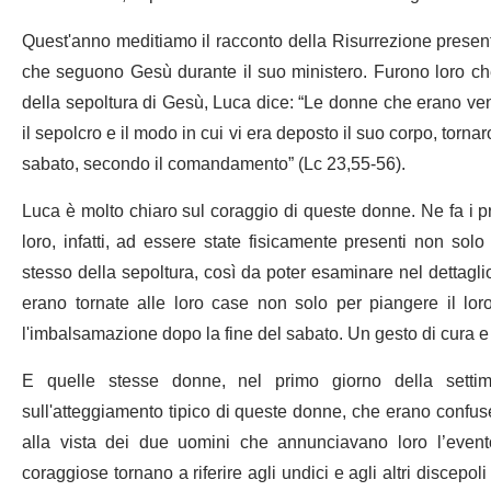
Quest'anno meditiamo il racconto della Risurrezione presenta
che seguono Gesù durante il suo ministero. Furono loro che 
della sepoltura di Gesù, Luca dice: “Le donne che erano ven
il sepolcro e il modo in cui vi era deposto il suo corpo, torna
sabato, secondo il comandamento” (Lc 23,55-56).
Luca è molto chiaro sul coraggio di queste donne. Ne fa i pri
loro, infatti, ad essere state fisicamente presenti non sol
stesso della sepoltura, così da poter esaminare nel dettagli
erano tornate alle loro case non solo per piangere il lo
l'imbalsamazione dopo la fine del sabato. Un gesto di cura e
E quelle stesse donne, nel primo giorno della settim
sull'atteggiamento tipico di queste donne, che erano confuse 
alla vista dei due uomini che annunciavano loro l’even
coraggiose tornano a riferire agli undici e agli altri discep