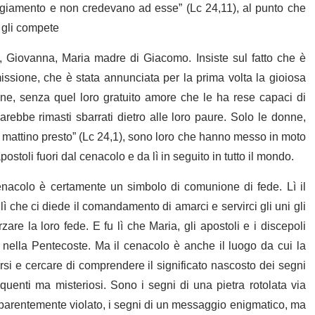
ggiamento e non credevano ad esse” (Lc 24,11), al punto che
e gli compete
iovanna, Maria madre di Giacomo. Insiste sul fatto che è
sione, che è stata annunciata per la prima volta la gioiosa
nne, senza quel loro gratuito amore che le ha rese capaci di
rebbe rimasti sbarrati dietro alle loro paure. Solo le donne,
 al mattino presto” (Lc 24,1), sono loro che hanno messo in moto
stoli fuori dal cenacolo e da lì in seguito in tutto il mondo.
cenacolo è certamente un simbolo di comunione di fede. Lì il
 lì che ci diede il comandamento di amarci e servirci gli uni gli
are la loro fede. E fu lì che Maria, gli apostoli e i discepoli
o nella Pentecoste. Ma il cenacolo è anche il luogo da cui la
rsi e cercare di comprendere il significato nascosto dei segni
uenti ma misteriosi. Sono i segni di una pietra rotolata via
pparentemente violato, i segni di un messaggio enigmatico, ma