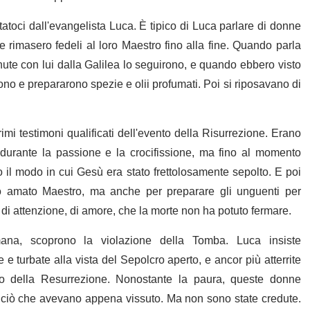
toci dall'evangelista Luca. È tipico di Luca parlare di donne
rimasero fedeli al loro Maestro fino alla fine. Quando parla
ute con lui dalla Galilea lo seguirono, e quando ebbero visto
rono e prepararono spezie e olii profumati. Poi si riposavano di
mi testimoni qualificati dell'evento della Risurrezione. Erano
o durante la passione e la crocifissione, ma fino al momento
o il modo in cui Gesù era stato frettolosamente sepolto. E poi
ro amato Maestro, ma anche per preparare gli unguenti per
 di attenzione, di amore, che la morte non ha potuto fermare.
ana, scoprono la violazione della Tomba. Luca insiste
e turbate alla vista del Sepolcro aperto, e ancor più atterrite
to della Resurrezione. Nonostante la paura, queste donne
oli ciò che avevano appena vissuto. Ma non sono state credute.