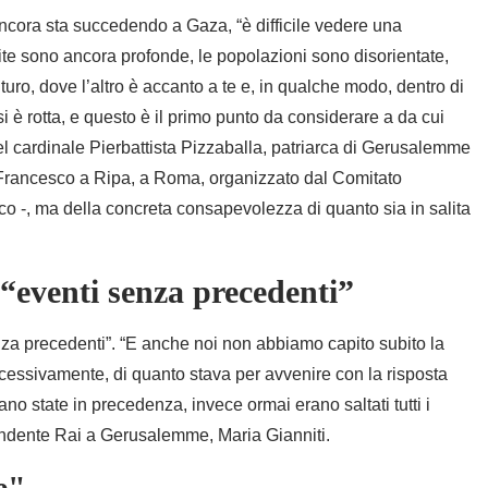
cora sta succedendo a Gaza, “è difficile vedere una
erite sono ancora profonde, le popolazioni sono disorientate,
uro, dove l’altro è accanto a te e, in qualche modo, dentro di
 si è rotta, e questo è il primo punto da considerare a da cui
l cardinale Pierbattista Pizzaballa, patriarca di Gerusalemme
an Francesco a Ripa, a Roma, organizzato dal Comitato
co -, ma della concreta consapevolezza di quanto sia in salita
 “eventi senza precedenti”
senza precedenti”. “E anche noi non abbiamo capito subito la
cessivamente, di quanto stava per avvenire con la risposta
ano state in precedenza, invece ormai erano saltati tutti i
spondente Rai a Gerusalemme, Maria Gianniti.
e"