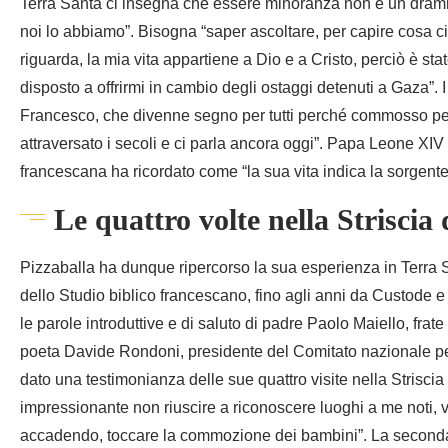
Terra Santa ci insegna che essere minoranza non è un dramm
noi lo abbiamo”. Bisogna “saper ascoltare, per capire cosa c
riguarda, la mia vita appartiene a Dio e a Cristo, perciò è st
disposto a offrirmi in cambio degli ostaggi detenuti a Gaza”. 
Francesco, che divenne segno per tutti perché commosso per 
attraversato i secoli e ci parla ancora oggi”. Papa Leone XIV 
francescana ha ricordato come “la sua vita indica la sorgente
Le quattro volte nella Striscia
Pizzaballa ha dunque ripercorso la sua esperienza in Terra
dello Studio biblico francescano, fino agli anni da Custode e 
le parole introduttive e di saluto di padre Paolo Maiello, fra
poeta Davide Rondoni, presidente del Comitato nazionale per
dato una testimonianza delle sue quattro visite nella Striscia
impressionante non riuscire a riconoscere luoghi a me noti, v
accadendo, toccare la commozione dei bambini”. La seconda,