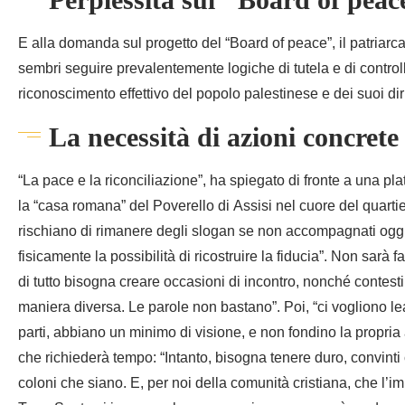
E alla domanda sul progetto del “Board of peace”, il patriar
sembri seguire prevalentemente logiche di tutela e di controll
riconoscimento effettivo del popolo palestinese e dei suoi dirit
La necessità di azioni concrete
“La pace e la riconciliazione”, ha spiegato di fronte a una pl
la “casa romana” del Poverello di Assisi nel cuore del quarti
rischiano di rimanere degli slogan se non accompagnati oggi 
fisicamente la possibilità di ricostruire la fiducia”. Non sar
di tutto bisogna creare occasioni di incontro, nonché contesti 
maniera diversa. Le parole non bastano”. Poi, “ci vogliono l
parti, abbiano un minimo di visione, e non fondino la propria 
che richiederà tempo: “Intanto, bisogna tenere duro, convinti 
coloni che siano. E, per noi della comunità cristiana, che l’i