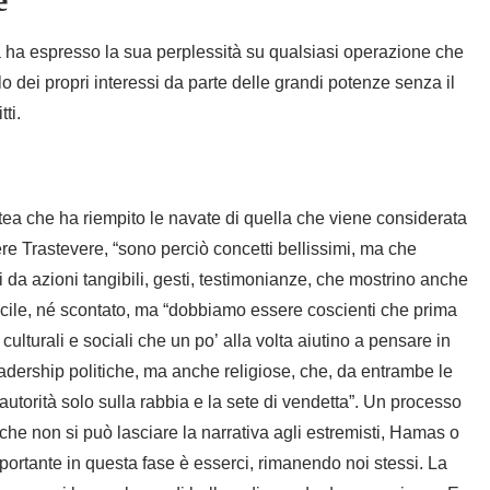
ca ha espresso la sua perplessità su qualsiasi operazione che
o dei propri interessi da parte delle grandi potenze senza il
ti.
atea che ha riempito le navate di quella che viene considerata
ere Trastevere, “sono perciò concetti bellissimi, ma che
da azioni tangibili, gesti, testimonianze, che mostrino anche
à facile, né scontato, ma “dobbiamo essere coscienti che prima
culturali e sociali che un po’ alla volta aiutino a pensare in
eadership politiche, ma anche religiose, che, da entrambe le
autorità solo sulla rabbia e la sete di vendetta”. Un processo
che non si può lasciare la narrativa agli estremisti, Hamas o
mportante in questa fase è esserci, rimanendo noi stessi. La