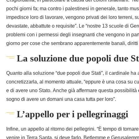
Cisgiordania, in particolare a causa dei coloni israeliani. “Ne
pochi giorni fa; ma contro i palestinesi in generale, tanto mus
impedisce loro di lavorare, vengono privati dei loro terreni, s
devastate, abbattute o requisite”. Le “nostre 13 scuole di Ge
problemi con i permessi degli insegnanti che vengono in par
giorno per cose che sembrano apparentemente banali, diritti
La soluzione due popoli due St
Quanto alla soluzione “due popoli due Stati”, il cardinale h
concretizzarla, al momento attuale, “eppure è una cosa su cui 
e di avere uno Stato. Anche già affermare questa possibilità è u
sogno di avere un domani una casa tutta per loro”.
L’appello per i pellegrinaggi
Infine, un appello al ritorno dei pellegrini. “È tempo di torn
venire in Terra Santa, si deve farlo, Betlemme e Gerusalem