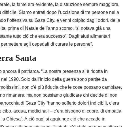
rale, la fame era evidente, la distruzione sempre maggiore,
 difficile. Siamo entrati dopo l’uccisione di tre persone nella
o l’offensiva su Gaza City, e venni colpito dagli odori, della
olta, prima di Natale dell’anno scorso, “si notava già una
ostante tutto ciò che era successo”. Dagli aiuti alimentari
er permettere agli ospedali di curare le persone”.
Terra Santa
o ancora il patriarca. “La nostra presenza si è ridotta in
el 1990. Solo dall’inizio della guerra sono partite da
moltissimi, non c’è più fiducia che le cose possano cambiare,
sano rimanere, ma non possiamo giudicare chi decide di non
rrocchia di Gaza City “hanno sofferto dolori indicibili, c’era
me cibo, acqua, medicinali – c’era bisogno di cuore, di empatia,
a la Chiesa”. A ciò oggi si aggiunge ciò che accade in