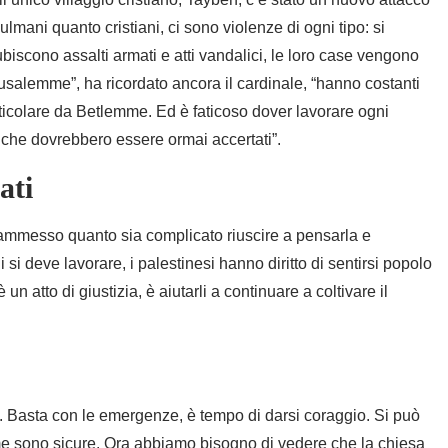
ll’unico villaggio cristiano, Taybeh, c’è stato un nuovo attacco
ulmani quanto cristiani, ci sono violenze di ogni tipo: si
ubiscono assalti armati e atti vandalici, le loro case vengono
rusalemme”, ha ricordato ancora il cardinale, “hanno costanti
ticolare da Betlemme. Ed è faticoso dover lavorare ogni
 che dovrebbero essere ormai accertati”.
ati
a ammesso quanto sia complicato riuscire a pensarla e
si deve lavorare, i palestinesi hanno diritto di sentirsi popolo
n atto di giustizia, è aiutarli a continuare a coltivare il
are. Basta con le emergenze, è tempo di darsi coraggio. Si può
me sono sicure. Ora abbiamo bisogno di vedere che la chiesa