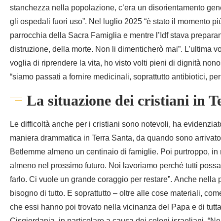
stanchezza nella popolazione, c’era un disorientamento gene
gli ospedali fuori uso”. Nel luglio 2025 “è stato il momento più
parrocchia della Sacra Famiglia e mentre l’Idf stava preparand
distruzione, della morte. Non li dimenticherò mai”. L’ultima v
voglia di riprendere la vita, ho visto volti pieni di dignità non
“siamo passati a fornire medicinali, soprattutto antibiotici, p
La situazione dei cristiani in 
Le difficoltà anche per i cristiani sono notevoli, ha evidenziat
maniera drammatica in Terra Santa, da quando sono arrivato n
Betlemme almeno un centinaio di famiglie. Poi purtroppo, in 
almeno nel prossimo futuro. Noi lavoriamo perché tutti pos
farlo. Ci vuole un grande coraggio per restare”. Anche nella pa
bisogno di tutto. E soprattutto – oltre alle cose materiali, co
che essi hanno poi trovato nella vicinanza del Papa e di tutt