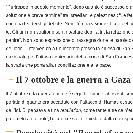
“Purtroppo in questo momento”, dopo quanto è successo e an
soluzione a breve termine” tra israeliani e palestinesi: “Le f
con una leadership debole. Non c’è una visione chiara del fut
te. Gli uni non vogliono sentir parlare degli altri, la relazione
partire”. Non sono espressione di rassegnazione le parole de
dei latini - intervenuto a un incontro presso la chiesa di S
nazionale per l’ottavo centenario della morte di San Frances
la strada che porta alla riconciliazione e alla pace.
Il 7 ottobre e la guerra a Gaza
Il 7 ottobre e la guerra che ne è seguita “sono stati eventi 
portata di quanto era accaduto con l’attacco di Hamas e, suc
dell’Idf. Si pensava a una
retaliation
, come tante altre ce n’er
parametri a noi noti”, ha ammesso, intervistato dalla corri
Perplessità sul "Board of peac