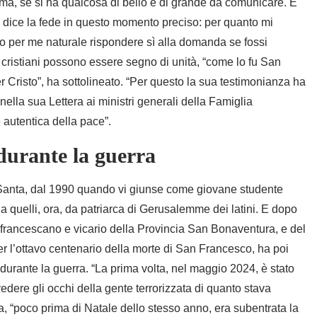
a, se si ha qualcosa di bello e di grande da comunicare. E
i dice la fede in questo momento preciso: per quanto mi
ato per me naturale rispondere sì alla domanda se fossi
I cristiani possono essere segno di unità, “come lo fu San
Cristo”, ha sottolineato. “Per questo la sua testimonianza ha
nella sua Lettera ai ministri generali della Famiglia
 autentica della pace”.
 durante la guerra
 Santa, dal 1990 quando vi giunse come giovane studente
a quelli, ora, da patriarca di Gerusalemme dei latini. E dopo
te francescano e vicario della Provincia San Bonaventura, e del
 l’ottavo centenario della morte di San Francesco, ha poi
 durante la guerra. “La prima volta, nel maggio 2024, è stato
edere gli occhi della gente terrorizzata di quanto stava
 “poco prima di Natale dello stesso anno, era subentrata la