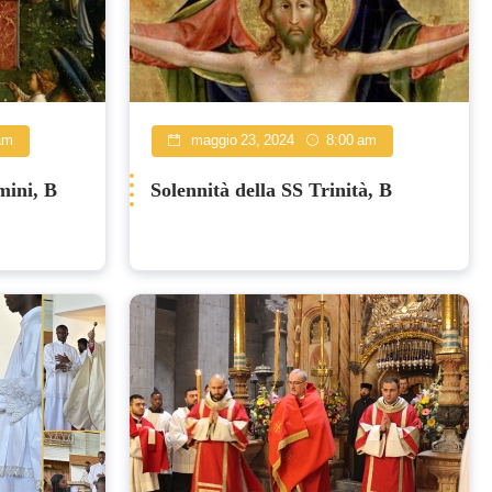
am
maggio 23, 2024
8:00 am
mini, B
Solennità della SS Trinità, B