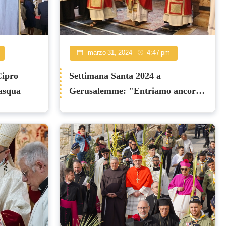
marzo 31, 2024
4:47 pm
Cipro
Settimana Santa 2024 a
Pasqua
Gerusalemme: "Entriamo ancora
nella morte, ma non rimaniamo
molto in essa"