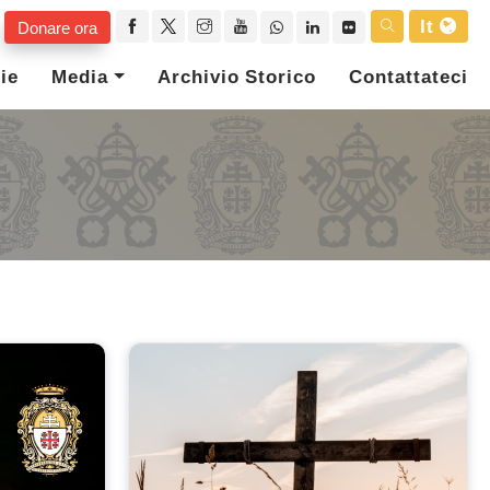
It
Donare ora
ie
Media
Archivio Storico
Contattateci