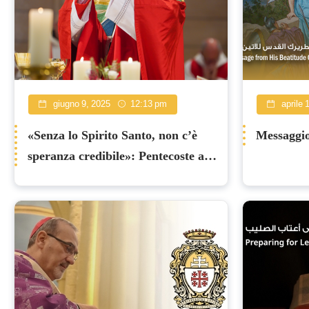
giugno 9, 2025
12:13 pm
aprile 
«Senza lo Spirito Santo, non c’è
Messaggio
speranza credibile»: Pentecoste a
Gerusalemme