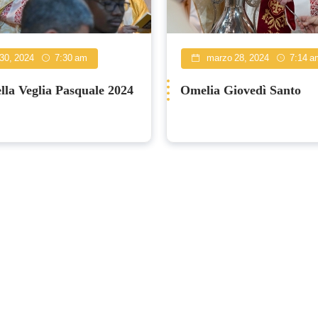
30, 2024
7:30 am
marzo 28, 2024
7:14 a
lla Veglia Pasquale 2024
Omelia Giovedì Santo