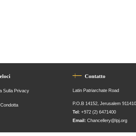
eloci
Contatto
Latin Patriarchate Road
a Sulla Privacy
P.O.B 14152, Jerusalem 91141
 Condotta
Tel
: +972 (2) 6471400
Email:
Chancellery@lpj.org