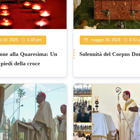
o 19, 2025
1:48 pm
maggio 30, 2024
6:51 
one alla Quaresima: Un
Solennità del Corpus Do
 piedi della croce