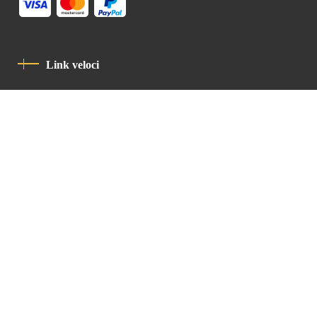
Link veloci
Informativa Sulla Privacy
Codice Di Condotta
Contatto
Latin Patriarchate Road
P.O.B 14152, Jerusalem 9114101
Tel
: +972 (2) 6471400
Email:
Chancellery@lpj.org