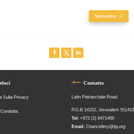
Successivo
eloci
Contatto
Latin Patriarchate Road
a Sulla Privacy
P.O.B 14152, Jerusalem 91141
 Condotta
Tel
: +972 (2) 6471400
Email:
Chancellery@lpj.org