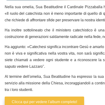
Nella sua omelia, Sua Beatitudine il Cardinale Pizzaballa ha
«Il ruolo del catechista non è meno importante di quello di
che richiede di affrontare sfide per preservare la nostra ident
Ha inoltre sottolineato che il ministero catechistico è una
costruzione di generazioni saldamente radicate nella fede, n
Ha aggiunto: «Catechesi significa incontrare Gesù e amarlo d
non è viva e significativa nella vostra vita, non sarà signific
siete chiamati a vedere ogni studente e a riconoscere la su
saputo vedere Lazzaro".
Al termine dell'omelia, Sua Beatitudine ha espresso la sua gra
servizio alla missione della Chiesa, incoraggiandoli a contin
tra i loro studenti.
Clicca qui per vedere l'album completo!