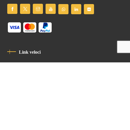
Link veloci
Informativa Sulla Privacy
Codice Di Condotta
Contatto
Latin Patriarchate Road
P.O.B 14152, Jerusalem 9114101