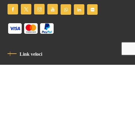
Link veloci
Informativa Sulla Privacy
Codice Di Condotta
Contatto
Latin Patriarchate Road
P.O.B 14152, Jerusalem 9114101