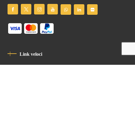
Link veloci
Informativa Sulla Privacy
Codice Di Condotta
Contatto
Latin Patriarchate Road
P.O.B 14152, Jerusalem 9114101