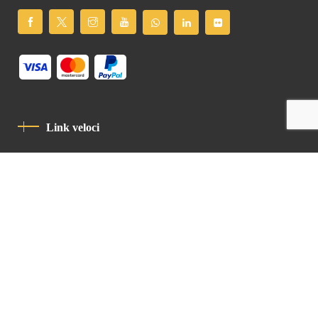
Link veloci
Informativa Sulla Privacy
Codice Di Condotta
Contatto
Latin Patriarchate Road
P.O.B 14152, Jerusalem 9114101