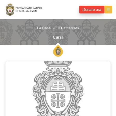
Donare ora
La Casa
Il Patriarcato
Curia
Curia